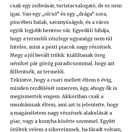
csak egy zsibvásár, turistacsalogató, de ez nem
igaz. Van egy „olcsó” és egy „drága” sora,
pincében halak, savanyúságok, és a város
egyik legjobb hentese vár. Egyedüli hibája,
hogy a termelői részlege ugyanúgy nem túl
hiteles, mint a pesti piacok nagy részének.
Megy a jól bevált trükk: kiállítanak öreg
néniket pár görög paradicsommal, hogy azt
füllentsék, az termelői.
Tekintve, hogy a csari mellett éltem 6 évig,
minden rezdülését ismerem, úgy, ahogy ők is
megismertek engem. Akkoriban csak a
munkámnak éltem, ami azt is jelentette, hogy
a magánéletem nagy részének alakulását a
piac, vagy a konyha kísérte szemmel. Együtt
örültek velem a sikereimnek, ha fáradt voltam,