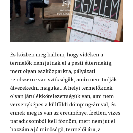
És közben meg hallom, hogy vidéken a
termelők nem jutnak el a pesti éttermekig,
mert olyan eszközparkra, pályázati
rendszerre van szükségük, amin nem tudják
átverekedni magukat. A helyi termelőknek
olyan járulékkötelezettségük van, ami nem
versenyképes a külföldi dömping-áruval, és
ennek meg is van az eredménye. Ízetlen, vizes
paradicsomból kell főznöm, mert nem jut el
hozzám a jó minőségű, termelői áru, a