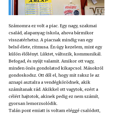
Számomra ez volt a piac. Egy nagy, szakmai
család, alapanyag-iskola, ahova bármikor
visszatérhetsz. A piacnak mindig van egy
belső élete, ritmusa. Én úgy kezelem, mint egy
külön élőlényt. Lüktet, változik, kommunikál.
Befogad, és nyújt valamit. Amikor ott vagy,
minden önös gondolatod kikapcsol. Másokról
gondoskodsz. Ott dől el, hogy mit raksz le az
aznapi asztalra a vendégkörödnek, akik
számítanak rád. Akikkel ott vagytok, ezért a
célért hajtotok, akinek pedig ez nem számít,
gyorsan lemorzsolódik.
Talán pont emiatt is voltam eléggé csalódott,