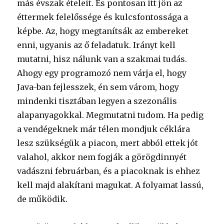
más évszak ételeit. És pontosan itt jön az
éttermek felelőssége és kulcsfontossága a
képbe. Az, hogy megtanítsák az embereket
enni, ugyanis az ő feladatuk. Irányt kell
mutatni, hisz nálunk van a szakmai tudás.
Ahogy egy programozó nem várja el, hogy
Java-ban fejlesszek, én sem várom, hogy
mindenki tisztában legyen a szezonális
alapanyagokkal. Megmutatni tudom. Ha pedig
a vendégeknek már télen mondjuk céklára
lesz szükségük a piacon, mert abból ettek jót
valahol, akkor nem fogják a görögdinnyét
vadászni februárban, és a piacoknak is ehhez
kell majd alakítani magukat. A folyamat lassú,
de működik.