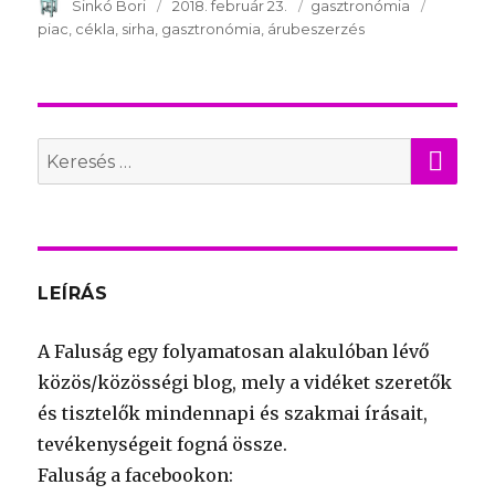
Szerző
Sinkó Bori
Publikálva
2018. február 23.
Témakör
gasztronómia
Kulcssz
piac
cékla
sirha
gasztronómia
árubeszerzés
KER
Search
for:
LEÍRÁS
A Faluság egy folyamatosan alakulóban lévő
közös/közösségi blog, mely a vidéket szeretők
és tisztelők mindennapi és szakmai írásait,
tevékenységeit fogná össze.
Faluság a facebookon: