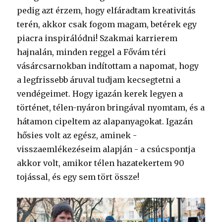
pedig azt érzem, hogy elfáradtam kreativitás
terén, akkor csak fogom magam, betérek egy
piacra inspirálódni! Szakmai karrierem
hajnalán, minden reggel a Fővám téri
vásárcsarnokban indítottam a napomat, hogy
a legfrissebb áruval tudjam kecsegtetni a
vendégeimet. Hogy igazán kerek legyen a
történet, télen-nyáron bringával nyomtam, és a
hátamon cipeltem az alapanyagokat. Igazán
hősies volt az egész, aminek -
visszaemlékezéseim alapján - a csúcspontja
akkor volt, amikor télen hazatekertem 90
tojással, és egy sem tört össze!