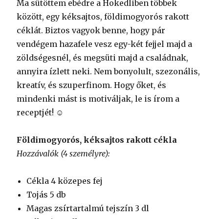
Ma sütöttem ebédre a Hokedliben többek
között, egy kéksajtos, földimogyorós rakott
céklát. Biztos vagyok benne, hogy pár
vendégem hazafele vesz egy-két fejjel majd a
zöldségesnél, és megsüti majd a családnak,
annyira ízlett neki. Nem bonyolult, szezonális,
kreatív, és szuperfinom. Hogy őket, és
mindenki mást is motiváljak, le is írom a
receptjét! ☺
Földimogyorós, kéksajtos rakott cékla
Hozzávalók (4 személyre):
Cékla 4 közepes fej
Tojás 5 db
Magas zsírtartalmú tejszín 3 dl