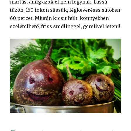
mártás, amíg azok el nem fogynak. Lassú
tűzön, 160 fokon süssük, légkeveréses sütőben
60 percet. Miután kicsit hűlt, könnyebben
szeletelhető, friss snidlinggel, gerslivel isteni!