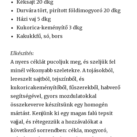
Kéksajt 20 dkg
Durvára tört, pirított földimogyoró 20 dkg
Házi vaj 5 dkg
Kukorica-keményítő 3 dkg
Kakukkfű, só, bors
Elkészítés:
A nyers céklát pucoljuk meg, és szeljük fel
minél vékonyabb szeletekre. A tojásokból,
lereszelt sajtból, tejszínből, és
kukoricakeményítőből, fűszerekből, habverő
segítségével, gyors mozdulatokkal
összekeverve készítsünk egy homogén
mártást. Kenjünk ki egy magas falú tepsit
vajjal, és rétegezzük a hozzávalókat a
következő sorrendben: cékla, mogyoró,