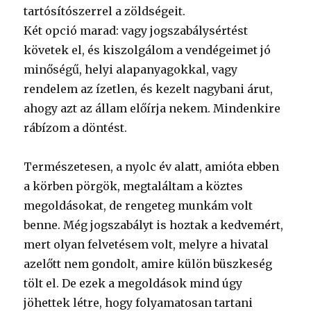
tartósítószerrel a zöldségeit.
Két opció marad: vagy jogszabálysértést
követek el, és kiszolgálom a vendégeimet jó
minőségű, helyi alapanyagokkal, vagy
rendelem az ízetlen, és kezelt nagybani árut,
ahogy azt az állam előírja nekem. Mindenkire
rábízom a döntést.
Természetesen, a nyolc év alatt, amióta ebben
a körben pörgök, megtaláltam a köztes
megoldásokat, de rengeteg munkám volt
benne. Még jogszabályt is hoztak a kedvemért,
mert olyan felvetésem volt, melyre a hivatal
azelőtt nem gondolt, amire külön büszkeség
tölt el. De ezek a megoldások mind úgy
jöhettek létre, hogy folyamatosan tartani