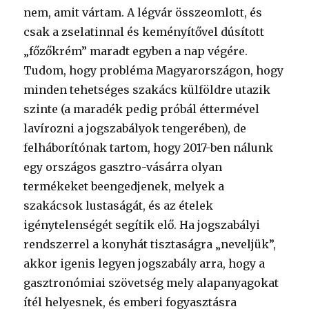
nem, amit vártam. A légvár összeomlott, és
csak a zselatinnal és keményítővel dúsított
„főzőkrém” maradt egyben a nap végére.
Tudom, hogy probléma Magyarországon, hogy
minden tehetséges szakács külföldre utazik
szinte (a maradék pedig próbál éttermével
lavírozni a jogszabályok tengerében), de
felháborítónak tartom, hogy 2017-ben nálunk
egy országos gasztro-vásárra olyan
termékeket beengedjenek, melyek a
szakácsok lustaságát, és az ételek
igénytelenségét segítik elő. Ha jogszabályi
rendszerrel a konyhát tisztaságra „neveljük”,
akkor igenis legyen jogszabály arra, hogy a
gasztronómiai szövetség mely alapanyagokat
ítél helyesnek, és emberi fogyasztásra