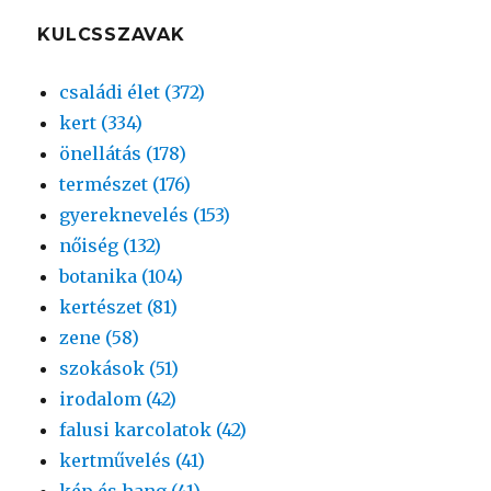
KULCSSZAVAK
családi élet (372)
kert (334)
önellátás (178)
természet (176)
gyereknevelés (153)
nőiség (132)
botanika (104)
kertészet (81)
zene (58)
szokások (51)
irodalom (42)
falusi karcolatok (42)
kertművelés (41)
kép és hang (41)