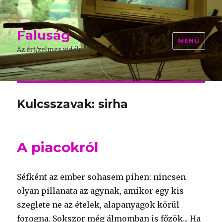
Faluság
MENÜ
Az ért/zelmes vidék
Kulcsszavak: sirha
A piacokról
Séfként az ember sohasem pihen: nincsen
olyan pillanata az agynak, amikor egy kis
szeglete ne az ételek, alapanyagok körül
forogna. Sokszor még álmomban is főzök... Ha