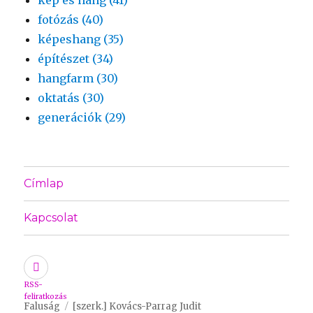
fotózás (40)
képeshang (35)
építészet (34)
hangfarm (30)
oktatás (30)
generációk (29)
Címlap
Kapcsolat
RSS-
feliratkozás
Faluság
[szerk.] Kovács-Parrag Judit