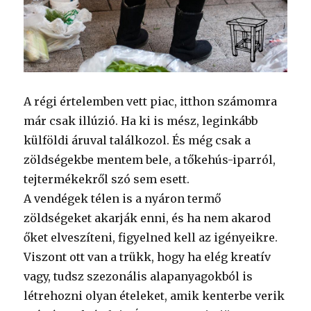
A régi értelemben vett piac, itthon számomra
már csak illúzió. Ha ki is mész, leginkább
külföldi áruval találkozol. És még csak a
zöldségekbe mentem bele, a tőkehús-iparról,
tejtermékekről szó sem esett.
A vendégek télen is a nyáron termő
zöldségeket akarják enni, és ha nem akarod
őket elveszíteni, figyelned kell az igényeikre.
Viszont ott van a trükk, hogy ha elég kreatív
vagy, tudsz szezonális alapanyagokból is
létrehozni olyan ételeket, amik kenterbe verik