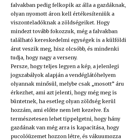
falvakban pedig felkopik az álla a gazdáknak,
olyan nyomott áron kell értékesíteniük a
viszonteladóknak a zöldségeiket. Hogy
mindezt tovább fokozzuk, még a falvakban
található kereskedelmi egységek is a külföldi
árut veszik meg, hisz olcsóbb, és mindenki
tudja, hogy nagy a verseny.
Persze, hogy teljes legyen a kép, a jelenlegi
jogszabályok alapján a vendéglátóhelyem
olyannak minősül, melybe csak „mosott” áru
érkezhet, ami azt jelenti, hogy még meg is
büntetnek, ha esetleg olyan zöldség kerül
hozzám, ami előtte nem lett kezelve. És
természetesen lehet tippelgetni, hogy hány
gazdának van még arra is kapacitása, hogy
pucolóüzemet hozzon létre, és vákuumozza