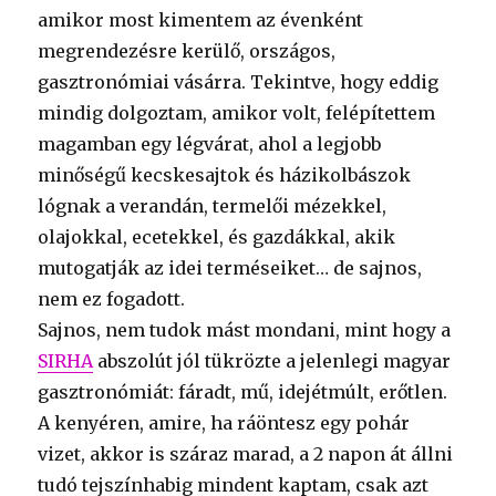
amikor most kimentem az évenként
megrendezésre kerülő, országos,
gasztronómiai vásárra. Tekintve, hogy eddig
mindig dolgoztam, amikor volt, felépítettem
magamban egy légvárat, ahol a legjobb
minőségű kecskesajtok és házikolbászok
lógnak a verandán, termelői mézekkel,
olajokkal, ecetekkel, és gazdákkal, akik
mutogatják az idei terméseiket… de sajnos,
nem ez fogadott.
Sajnos, nem tudok mást mondani, mint hogy a
SIRHA
abszolút jól tükrözte a jelenlegi magyar
gasztronómiát: fáradt, mű, idejétmúlt, erőtlen.
A kenyéren, amire, ha ráöntesz egy pohár
vizet, akkor is száraz marad, a 2 napon át állni
tudó tejszínhabig mindent kaptam, csak azt