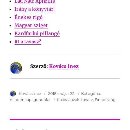
Lau Nau: Aphrilis
Irány a könyvtár!
Énekes rigó
Magyar sziget
Kardfarkú pillangó
Itt a tavasz?
Szerző:
Kovács Inez
SzerzÅ
Kovács Inez
Közzétéve:
2018. május 25.
Kategória:
Kategória:
mindennapi gondolat
Kulcsszavak:
Kulcsszavak:
tavasz
Finnország
Post