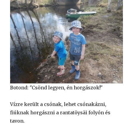
Botond: "Csönd legyen, én horgászok!"
Vízre került a csónak, lehet csónakázni,
fiúknak horgászni a rantatöysäi folyón és
tavon.