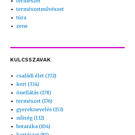
természet
természetművészet
túra
zene
KULCSSZAVAK
családi élet (372)
kert (334)
önellátás (178)
természet (176)
gyereknevelés (153)
nőiség (132)
botanika (104)
kertészet (81)