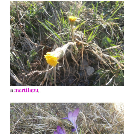
a
martilapu
,