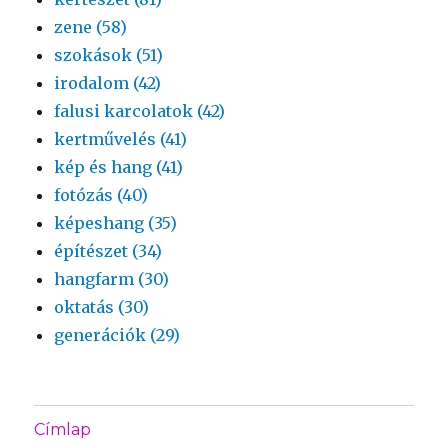
zene (58)
szokások (51)
irodalom (42)
falusi karcolatok (42)
kertművelés (41)
kép és hang (41)
fotózás (40)
képeshang (35)
építészet (34)
hangfarm (30)
oktatás (30)
generációk (29)
Címlap