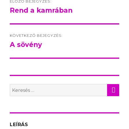
ELŐZŐ BEJEGYZÉS:
navigation
Rend a kamrában
Előző
bejegyzés:
KÖVETKEZŐ BEJEGYZÉS:
A sövény
Következő
bejegyzés:
KER
Search
for:
LEÍRÁS