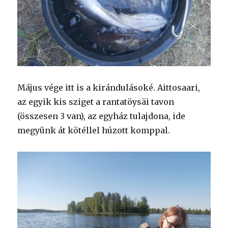
Május vége itt is a kirándulásoké. Aittosaari,
az egyik kis sziget a rantatöysäi tavon
(összesen 3 van), az egyház tulajdona, ide
megyünk át kötéllel húzott komppal.