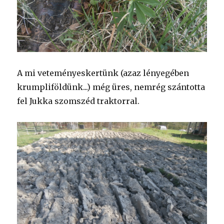
A mi veteményeskertünk (azaz lényegében
krumpliföldünk...) még üres, nemrég szántotta
fel Jukka szomszéd traktorral.