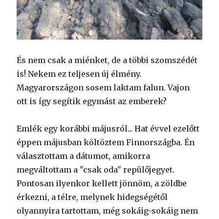
És nem csak a miénket, de a többi szomszédét
is! Nekem ez teljesen új élmény.
Magyarországon sosem laktam falun. Vajon
ott is így segítik egymást az emberek?
Emlék egy korábbi májusról... Hat évvel ezelőtt
éppen májusban költöztem Finnországba. Én
választottam a dátumot, amikorra
megváltottam a "csak oda" repülőjegyet.
Pontosan ilyenkor kellett jönnöm, a zöldbe
érkezni, a télre, melynek hidegségétől
olyannyira tartottam, még sokáig-sokáig nem