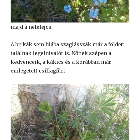
majd a nefelejcs.
A birkák sem hiába szaglásszák már a földet:
találnak legelnivalót is. Nőnek szépen a
kedvenceik, a kákics és a korábban már
emlegetett csillagfürt.