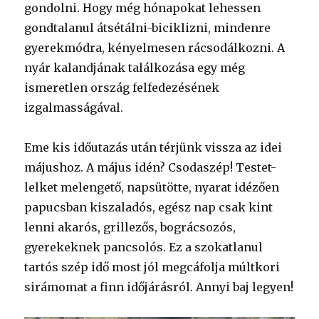
gondolni. Hogy még hónapokat lehessen
gondtalanul átsétálni-biciklizni, mindenre
gyerekmódra, kényelmesen rácsodálkozni. A
nyár kalandjának találkozása egy még
ismeretlen ország felfedezésének
izgalmasságával.
Eme kis időutazás után térjünk vissza az idei
májushoz. A május idén? Csodaszép! Testet-
lelket melengető, napsütötte, nyarat idézően
papucsban kiszaladós, egész nap csak kint
lenni akarós, grillezős, bográcsozós,
gyerekeknek pancsolós. Ez a szokatlanul
tartós szép idő most jól megcáfolja múltkori
sirámomat a finn időjárásról. Annyi baj legyen!