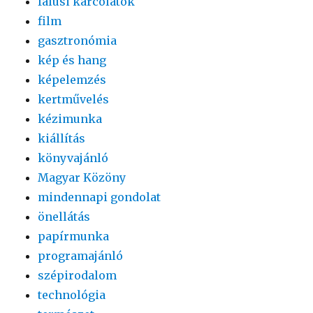
falusi karcolatok
film
gasztronómia
kép és hang
képelemzés
kertművelés
kézimunka
kiállítás
könyvajánló
Magyar Közöny
mindennapi gondolat
önellátás
papírmunka
programajánló
szépirodalom
technológia