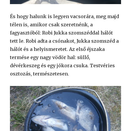
És hogy halunk is legyen vacsorára, meg majd
télen is, amikor csak szeretnénk, a
fagyasztóból: Robi Jukka szomszéddal hálót
tett le. Robi adta a csónakot, Jukka szomszéd a
hálót és a helyismeretet. Az első éjszaka
termése egy nagy vödör hal: süllő,
dévérkeszeg és egy jókora csuka. Testvéries
osztozás, természetesen.