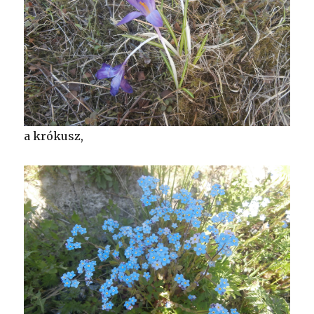
a krókusz,