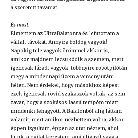
a szeretett tavamat.
És most.
Elmentem az UltraBalatonra és lefutottam a
vállalt távokat. Annyira boldog vagyok!
Napokig tele vagyok örömmel akkor is,
amikor majdnem lecsukódik a szemem, mert
igencsak fáradt vagyok, többnyire robotpilótán
megy a mindennapi üzem a verseny utáni
héten. Nem érdekel, hogy másokhoz képest
ezek igencsak rövid szakaszok voltak, az sem
zavar, hogy a szokásos lassú tempóm miatt
mindenki lehagyott. A Balatonból alig láttam
valamit, mert amikor nézhettem volna, akkor
éppen izgultam, éppen az utat néztem, ahol
futok, a nyilat kerestem, ami eligazít vagy a