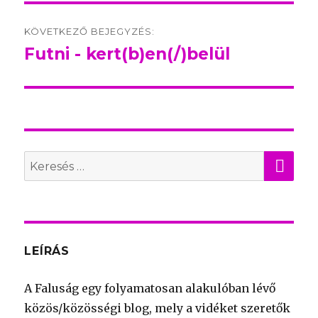
KÖVETKEZŐ BEJEGYZÉS:
Futni - kert(b)en(/)belül
Következő
bejegyzés:
KER
Search
for:
LEÍRÁS
A Faluság egy folyamatosan alakulóban lévő
közös/közösségi blog, mely a vidéket szeretők