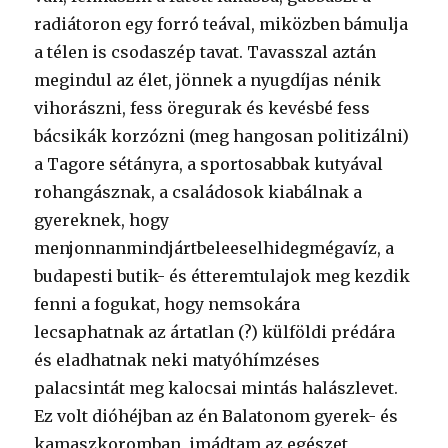
radiátoron egy forró teával, miközben bámulja
a télen is csodaszép tavat. Tavasszal aztán
megindul az élet, jönnek a nyugdíjas nénik
vihorászni, fess öregurak és kevésbé fess
bácsikák korzózni (meg hangosan politizálni)
a Tagore sétányra, a sportosabbak kutyával
rohangásznak, a családosok kiabálnak a
gyereknek, hogy
menjonnanmindjártbeleeselhidegmégavíz, a
budapesti butik- és étteremtulajok meg kezdik
fenni a fogukat, hogy nemsokára
lecsaphatnak az ártatlan (?) külföldi prédára
és eladhatnak neki matyóhímzéses
palacsintát meg kalocsai mintás halászlevet.
Ez volt dióhéjban az én Balatonom gyerek- és
kamaszkoromban, imádtam az egészet