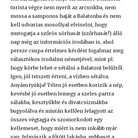
turista végre nem nyerít az arcunkba, nem
mossa a samponos haját a Balatonba és nem
kell udvarias mosollyal elviselni, hogy
mutogatja a szőrös sörhasát (szőrhasát?) álló
nap még az információs irodában is, ahol
persze csupa értelmes kérdést fogalmaz meg
választékos irodalmi németjével, mint pl.
hogy körbe lehet-e sétálni a Balatont belülről.
Igen, jól tetszett érteni, a vízben sétálva.
Anyám tyúkja! Télen jó esetben korizik a nép,
kevésbé jó esetben lemegy a szeles partra
sálakba, kesztyűkbe és divatcsizmákba
bugyolálva és miután kellően lefagyott az
összes végtagja és szomorkodott egy
kellemeset, hogy miért is nem inkább nyár
van, felmászik a fűtött lakásba, gubbaszt a