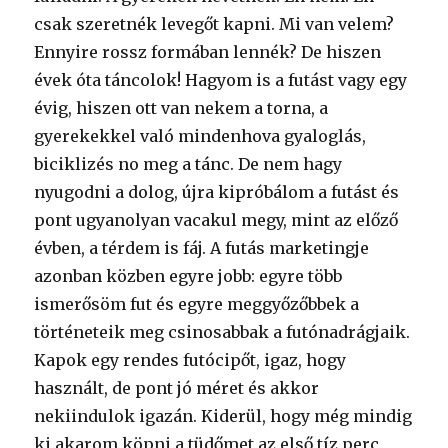
csak szeretnék levegőt kapni. Mi van velem?
Ennyire rossz formában lennék? De hiszen
évek óta táncolok! Hagyom is a futást vagy egy
évig, hiszen ott van nekem a torna, a
gyerekekkel való mindenhova gyaloglás,
biciklizés no meg a tánc. De nem hagy
nyugodni a dolog, újra kipróbálom a futást és
pont ugyanolyan vacakul megy, mint az előző
évben, a térdem is fáj. A futás marketingje
azonban közben egyre jobb: egyre több
ismerősöm fut és egyre meggyőzőbbek a
történeteik meg csinosabbak a futónadrágjaik.
Kapok egy rendes futócipőt, igaz, hogy
használt, de pont jó méret és akkor
nekiindulok igazán. Kiderül, hogy még mindig
ki akarom köpni a tüdőmet az első tíz perc