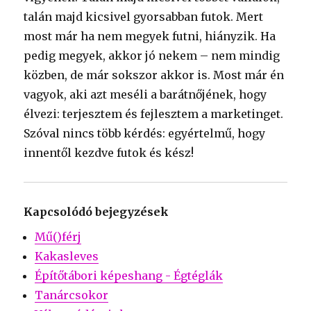
talán majd kicsivel gyorsabban futok. Mert
most már ha nem megyek futni, hiányzik. Ha
pedig megyek, akkor jó nekem – nem mindig
közben, de már sokszor akkor is. Most már én
vagyok, aki azt meséli a barátnőjének, hogy
élvezi: terjesztem és fejlesztem a marketinget.
Szóval nincs több kérdés: egyértelmű, hogy
innentől kezdve futok és kész!
Kapcsolódó bejegyzések
Mű()férj
Kakasleves
Építőtábori képeshang - Égtéglák
Tanárcsokor