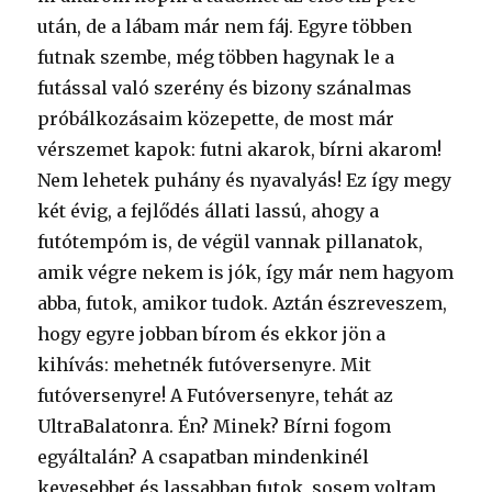
után, de a lábam már nem fáj. Egyre többen
futnak szembe, még többen hagynak le a
futással való szerény és bizony szánalmas
próbálkozásaim közepette, de most már
vérszemet kapok: futni akarok, bírni akarom!
Nem lehetek puhány és nyavalyás! Ez így megy
két évig, a fejlődés állati lassú, ahogy a
futótempóm is, de végül vannak pillanatok,
amik végre nekem is jók, így már nem hagyom
abba, futok, amikor tudok. Aztán észreveszem,
hogy egyre jobban bírom és ekkor jön a
kihívás: mehetnék futóversenyre. Mit
futóversenyre! A Futóversenyre, tehát az
UltraBalatonra. Én? Minek? Bírni fogom
egyáltalán? A csapatban mindenkinél
kevesebbet és lassabban futok, sosem voltam