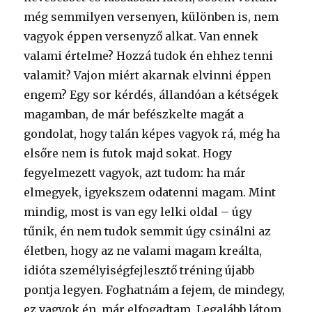
még semmilyen versenyen, különben is, nem
vagyok éppen versenyző alkat. Van ennek
valami értelme? Hozzá tudok én ehhez tenni
valamit? Vajon miért akarnak elvinni éppen
engem? Egy sor kérdés, állandóan a kétségek
magamban, de már befészkelte magát a
gondolat, hogy talán képes vagyok rá, még ha
elsőre nem is futok majd sokat. Hogy
fegyelmezett vagyok, azt tudom: ha már
elmegyek, igyekszem odatenni magam. Mint
mindig, most is van egy lelki oldal – úgy
tűnik, én nem tudok semmit úgy csinálni az
életben, hogy az ne valami magam kreálta,
idióta személyiségfejlesztő tréning újabb
pontja legyen. Foghatnám a fejem, de mindegy,
ez vagyok én, már elfogadtam. Legalább látom