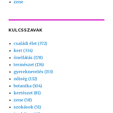
zene
KULCSSZAVAK
családi élet (372)
kert (334)
önellátás (178)
természet (176)
gyereknevelés (153)
nőiség (132)
botanika (104)
kertészet (81)
zene (58)
szokások (51)