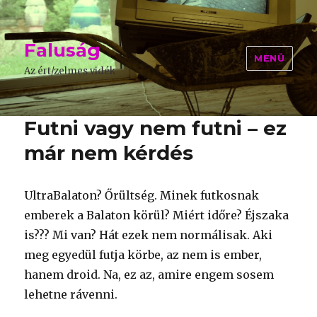
Faluság
MENÜ
Az ért/zelmes vidék
Futni vagy nem futni – ez
már nem kérdés
UltraBalaton? Őrültség. Minek futkosnak
emberek a Balaton körül? Miért időre? Éjszaka
is??? Mi van? Hát ezek nem normálisak. Aki
meg egyedül futja körbe, az nem is ember,
hanem droid. Na, ez az, amire engem sosem
lehetne rávenni.