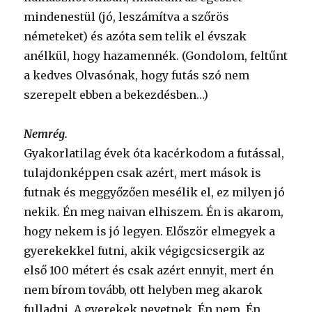
mindenestül (jó, leszámítva a szőrös
németeket) és azóta sem telik el évszak
anélkül, hogy hazamennék. (Gondolom, feltűnt
a kedves Olvasónak, hogy futás szó nem
szerepelt ebben a bekezdésben…)
Nemrég.
Gyakorlatilag évek óta kacérkodom a futással,
tulajdonképpen csak azért, mert mások is
futnak és meggyőzően mesélik el, ez milyen jó
nekik. Én meg naivan elhiszem. Én is akarom,
hogy nekem is jó legyen. Először elmegyek a
gyerekekkel futni, akik végigcsicsergik az
első 100 métert és csak azért ennyit, mert én
nem bírom tovább, ott helyben meg akarok
fulladni. A gyerekek nevetnek. Én nem. Én