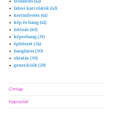
irodalom (42)
falusi karcolatok (42)
kertművelés (41)
kép és hang (41)
fotózás (40)
képeshang (35)
építészet (34)
hangfarm (30)
oktatás (30)
generációk (29)
Címlap
Kapcsolat