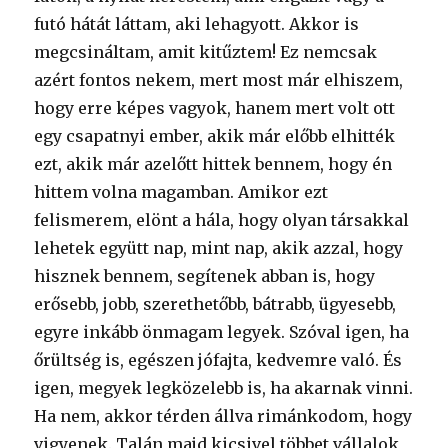
futó hátát láttam, aki lehagyott. Akkor is
megcsináltam, amit kitűztem! Ez nemcsak
azért fontos nekem, mert most már elhiszem,
hogy erre képes vagyok, hanem mert volt ott
egy csapatnyi ember, akik már előbb elhitték
ezt, akik már azelőtt hittek bennem, hogy én
hittem volna magamban. Amikor ezt
felismerem, elönt a hála, hogy olyan társakkal
lehetek együtt nap, mint nap, akik azzal, hogy
hisznek bennem, segítenek abban is, hogy
erősebb, jobb, szerethetőbb, bátrabb, ügyesebb,
egyre inkább önmagam legyek. Szóval igen, ha
őrültség is, egészen jófajta, kedvemre való. És
igen, megyek legközelebb is, ha akarnak vinni.
Ha nem, akkor térden állva rimánkodom, hogy
vigyenek. Talán majd kicsivel többet vállalok,