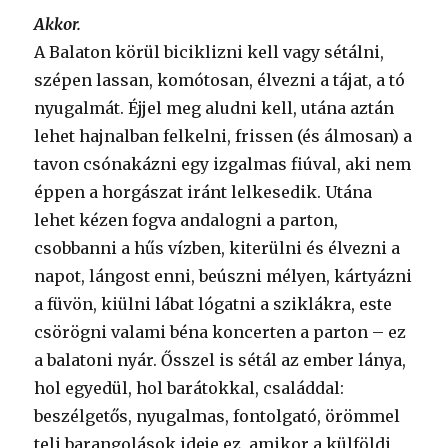
Akkor.
A Balaton körül biciklizni kell vagy sétálni,
szépen lassan, komótosan, élvezni a tájat, a tó
nyugalmát. Éjjel meg aludni kell, utána aztán
lehet hajnalban felkelni, frissen (és álmosan) a
tavon csónakázni egy izgalmas fiúval, aki nem
éppen a horgászat iránt lelkesedik. Utána
lehet kézen fogva andalogni a parton,
csobbanni a hűs vízben, kiterülni és élvezni a
napot, lángost enni, beúszni mélyen, kártyázni
a füvön, kiülni lábat lógatni a sziklákra, este
csörögni valami béna koncerten a parton – ez
a balatoni nyár. Ősszel is sétál az ember lánya,
hol egyedül, hol barátokkal, családdal:
beszélgetős, nyugalmas, fontolgató, örömmel
teli barangolások ideje ez, amikor a külföldi