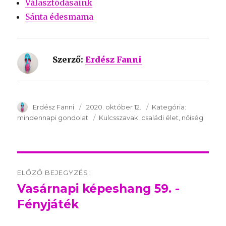
Választódásaink
Sánta édesmama
Szerző:
Erdész Fanni
SzerzÅ
Erdész Fanni
Közzétéve:
2020. október 12.
Kategória:
Kategória:
mindennapi gondolat
Kulcsszavak:
Kulcsszavak:
családi élet
nőiség
Post
ELŐZŐ BEJEGYZÉS:
navigation
Vasárnapi képeshang 59. -
Előző
Fényjáték
bejegyzés: