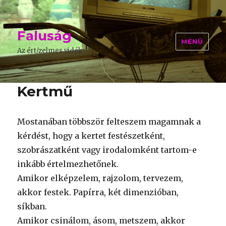
Faluság
MENÜ
Az ért/zelmes vidék
Kertmű
Mostanában többször felteszem magamnak a
kérdést, hogy a kertet festészetként,
szobrászatként vagy irodalomként tartom-e
inkább értelmezhetőnek.
Amikor elképzelem, rajzolom, tervezem,
akkor festek. Papírra, két dimenzióban,
síkban.
Amikor csinálom, ásom, metszem, akkor