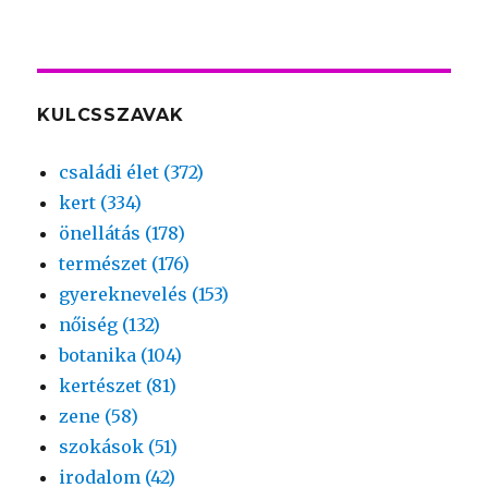
KULCSSZAVAK
családi élet (372)
kert (334)
önellátás (178)
természet (176)
gyereknevelés (153)
nőiség (132)
botanika (104)
kertészet (81)
zene (58)
szokások (51)
irodalom (42)