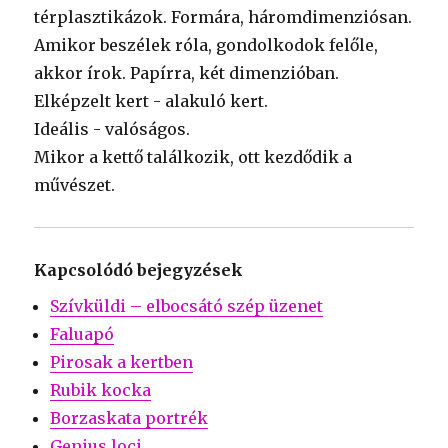
térplasztikázok. Formára, háromdimenziósan.
Amikor beszélek róla, gondolkodok felőle,
akkor írok. Papírra, két dimenzióban.
Elképzelt kert - alakuló kert.
Ideális - valóságos.
Mikor a kettő találkozik, ott kezdődik a
művészet.
Kapcsolódó bejegyzések
Szívküldi – elbocsátó szép üzenet
Faluapó
Pirosak a kertben
Rubik kocka
Borzaskata portrék
Genius loci