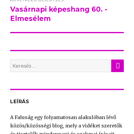
Vasárnapi képeshang 60. -
Következő
Elmesélem
bejegyzés:
KER
Search
for:
LEÍRÁS
A Faluság egy folyamatosan alakulóban lévő
közös/közösségi blog, mely a vidéket szeretők