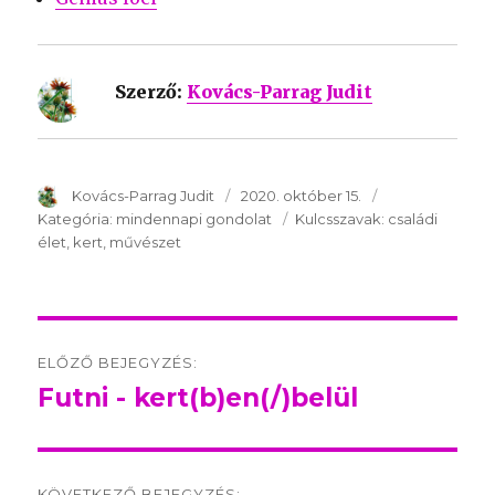
Szerző:
Kovács-Parrag Judit
SzerzÅ
Kovács-Parrag Judit
Közzétéve:
2020. október 15.
Kategória:
Kategória:
mindennapi gondolat
Kulcsszavak:
Kulcsszavak:
családi
élet
kert
művészet
Post
ELŐZŐ BEJEGYZÉS:
navigation
Futni - kert(b)en(/)belül
Előző
bejegyzés:
KÖVETKEZŐ BEJEGYZÉS: