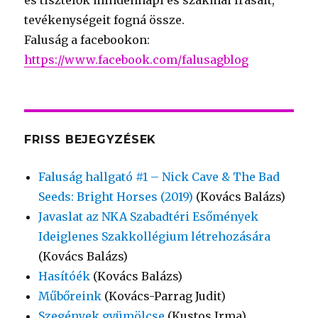
és tisztelők mindennapi és szakmai írásait,
tevékenységeit fogná össze.
Faluság a facebookon:
https://www.facebook.com/falusagblog
FRISS BEJEGYZÉSEK
Faluság hallgató #1 – Nick Cave & The Bad
Seeds: Bright Horses (2019)
(Kovács Balázs)
Javaslat az NKA Szabadtéri Esőmények
Ideiglenes Szakkollégium létrehozására
(Kovács Balázs)
Hasítóék
(Kovács Balázs)
Műbőreink
(Kovács-Parrag Judit)
Szegények gyümölcse
(Kustos Irma)