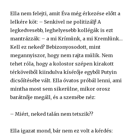
Ella nem felejti, amit Éva még érkezése előtt a
lelkére köt: – Senkivel ne politizálj! A
legkedvesebb, leghelyesebb kollégák is ezt
mantrázzák: – a mi Krímünk, a mi Kremlünk…
Kell ez neked? Bebizonyosodott, mint
megannyiszor, hogy nem rajta múlik. Nem
tehet róla, hogy a kolostor szépen kirakott
térköveiből kiindulva kísérője egyből Putyin
dicsőítésébe vált. Ella óvatos próbál lenni, ami
mintha most sem sikerülne, mikor orosz
barátnője megáll, és a szemébe néz:
– Miért, neked talán nem tetszik??
Ella igazat mond, bár nem ez volt a kérdés: