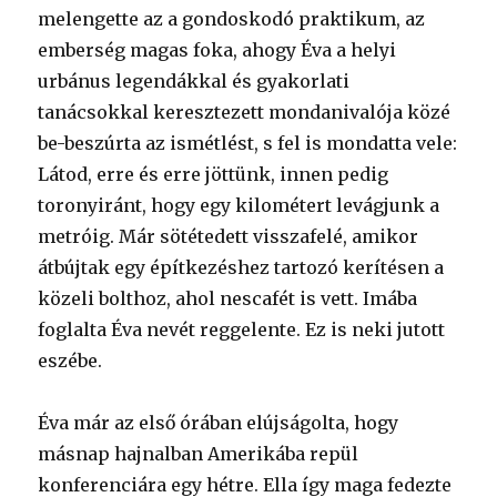
melengette az a gondoskodó praktikum, az
emberség magas foka, ahogy Éva a helyi
urbánus legendákkal és gyakorlati
tanácsokkal keresztezett mondanivalója közé
be-beszúrta az ismétlést, s fel is mondatta vele:
Látod, erre és erre jöttünk, innen pedig
toronyiránt, hogy egy kilométert levágjunk a
metróig. Már sötétedett visszafelé, amikor
átbújtak egy építkezéshez tartozó kerítésen a
közeli bolthoz, ahol nescafét is vett. Imába
foglalta Éva nevét reggelente. Ez is neki jutott
eszébe.
Éva már az első órában elújságolta, hogy
másnap hajnalban Amerikába repül
konferenciára egy hétre. Ella így maga fedezte