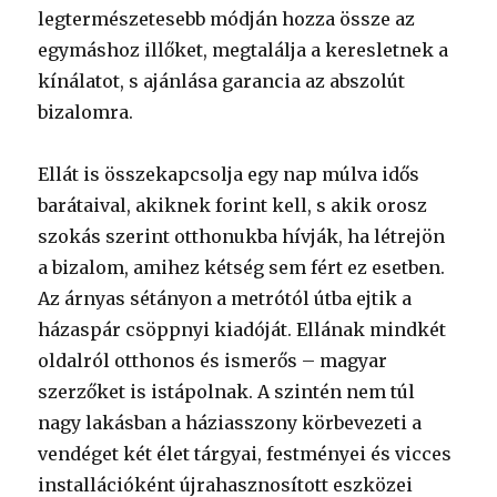
legtermészetesebb módján hozza össze az
egymáshoz illőket, megtalálja a keresletnek a
kínálatot, s ajánlása garancia az abszolút
bizalomra.
Ellát is összekapcsolja egy nap múlva idős
barátaival, akiknek forint kell, s akik orosz
szokás szerint otthonukba hívják, ha létrejön
a bizalom, amihez kétség sem fért ez esetben.
Az árnyas sétányon a metrótól útba ejtik a
házaspár csöppnyi kiadóját. Ellának mindkét
oldalról otthonos és ismerős – magyar
szerzőket is istápolnak. A szintén nem túl
nagy lakásban a háziasszony körbevezeti a
vendéget két élet tárgyai, festményei és vicces
installációként újrahasznosított eszközei