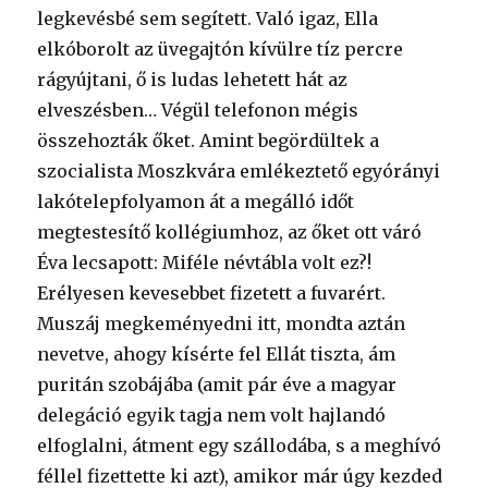
legkevésbé sem segített. Való igaz, Ella
elkóborolt az üvegajtón kívülre tíz percre
rágyújtani, ő is ludas lehetett hát az
elveszésben… Végül telefonon mégis
összehozták őket. Amint begördültek a
szocialista Moszkvára emlékeztető egyórányi
lakótelepfolyamon át a megálló időt
megtestesítő kollégiumhoz, az őket ott váró
Éva lecsapott: Miféle névtábla volt ez?!
Erélyesen kevesebbet fizetett a fuvarért.
Muszáj megkeményedni itt, mondta aztán
nevetve, ahogy kísérte fel Ellát tiszta, ám
puritán szobájába (amit pár éve a magyar
delegáció egyik tagja nem volt hajlandó
elfoglalni, átment egy szállodába, s a meghívó
féllel fizettette ki azt), amikor már úgy kezded