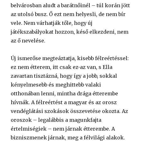
belvárosban aludt a barátnőinél – túl korán jött
az utolsó busz. Ő ezt nem helyesli, de nem bír
vele. Nem várhatják tőle, hogy új
játékszabályokat hozzon, késő elkezdeni, nem
az ő nevelése.
Új ismerőse megteáztatja, kisebb félreértéssel:
ez nem étterem, itt csak ez-az van, s Ella
zavartan tisztázná, hogy így a jobb, sokkal
kényelmesebb és meghittebb valaki
otthonában lenni, mintha drága étterembe
hívnák. A félreértést a magyar és az orosz
vendéglátási szokások összevetése okozta. Az
oroszok – legalábbis a magunkfajta
értelmiségiek – nem járnak étterembe. A
bizniszmenek járnak, meg a félvilági alakok.