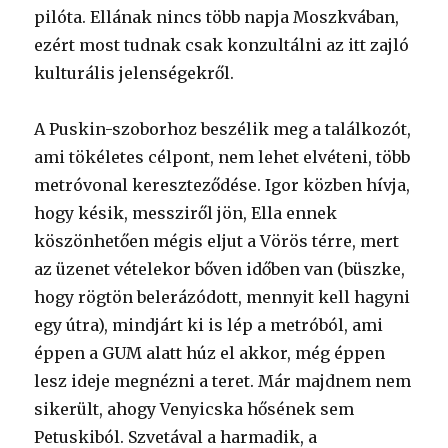
pilóta. Ellának nincs több napja Moszkvában,
ezért most tudnak csak konzultálni az itt zajló
kulturális jelenségekről.
A Puskin-szoborhoz beszélik meg a találkozót,
ami tökéletes célpont, nem lehet elvéteni, több
metróvonal kereszteződése. Igor közben hívja,
hogy késik, messziről jön, Ella ennek
köszönhetően mégis eljut a Vörös térre, mert
az üzenet vételekor bőven időben van (büszke,
hogy rögtön belerázódott, mennyit kell hagyni
egy útra), mindjárt ki is lép a metróból, ami
éppen a GUM alatt húz el akkor, még éppen
lesz ideje megnézni a teret. Már majdnem nem
sikerült, ahogy Venyicska hősének sem
Petuskiból. Szvetával a harmadik, a