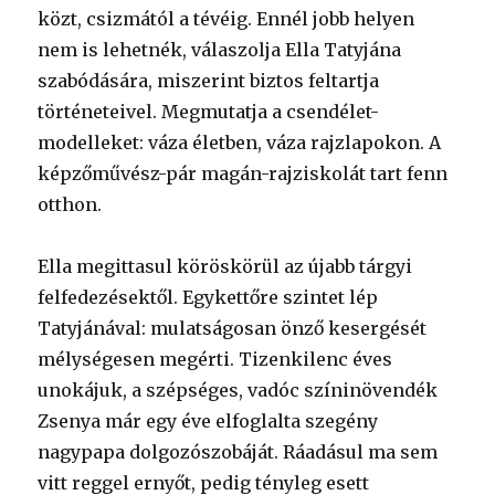
közt, csizmától a tévéig. Ennél jobb helyen
nem is lehetnék, válaszolja Ella Tatyjána
szabódására, miszerint biztos feltartja
történeteivel. Megmutatja a csendélet-
modelleket: váza életben, váza rajzlapokon. A
képzőművész-pár magán-rajziskolát tart fenn
otthon.
Ella megittasul köröskörül az újabb tárgyi
felfedezésektől. Egykettőre szintet lép
Tatyjánával: mulatságosan önző kesergését
mélységesen megérti. Tizenkilenc éves
unokájuk, a szépséges, vadóc színinövendék
Zsenya már egy éve elfoglalta szegény
nagypapa dolgozószobáját. Ráadásul ma sem
vitt reggel ernyőt, pedig tényleg esett