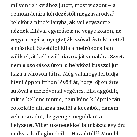
milyen relikviához jutott, most viszont – a
demokráciára kérdezéstől megzavarodva? –
beleköt a pincérlányba, akivel egyszerre
néznek Ellával egymásra: ne vegye zokon, ne
vegye magára, nyugtatják szóval és tekintettel
a másikat. Szvetától Ella a metrókocsiban
válik el, át kell szállnia a saját vonalára. Szveta
nem a szokásos úton, a helyközi busszal jut
haza a városon túlra. Még valahogy fel tudja
hívni éppen itthon lévő fiát, hogy jöjjön érte
autóval a metróvonal végéhez. Ella aggódik,
mit is kellene tennie, nem kéne kilépnie tán
botorkáló útitársa mellől a kocsiból, hanem
vele maradni, de gyenge megoldani a
helyzetet. Viber-üzenetekkel bombázza egy óra
múlva a kollégiumból: – Hazaértél?? Mondd