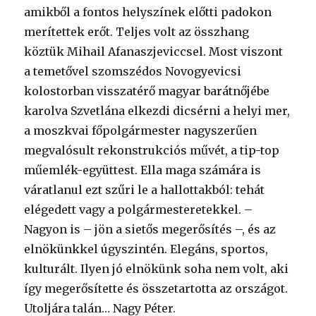
amikből a fontos helyszínek előtti padokon
merítettek erőt. Teljes volt az összhang
köztük Mihail Afanaszjeviccsel. Most viszont
a temetővel szomszédos Novogyevicsi
kolostorban visszatérő magyar barátnőjébe
karolva Szvetlána elkezdi dicsérni a helyi mer,
a moszkvai főpolgármester nagyszerűen
megvalósult rekonstrukciós művét, a tip-top
műemlék-együttest. Ella maga számára is
váratlanul ezt szűri le a hallottakból: tehát
elégedett vagy a polgármesteretekkel. –
Nagyon is – jön a sietős megerősítés –, és az
elnökünkkel úgyszintén. Elegáns, sportos,
kulturált. Ilyen jó elnökünk soha nem volt, aki
így megerősítette és összetartotta az országot.
Utoljára talán… Nagy Péter.