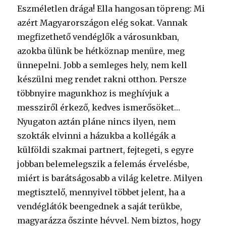
Eszméletlen drága! Ella hangosan töpreng: Mi
azért Magyarországon elég sokat. Vannak
megfizethető vendéglők a városunkban,
azokba ülünk be hétköznap menüre, meg
ünnepelni. Jobb a semleges hely, nem kell
készülni meg rendet rakni otthon. Persze
többnyire magunkhoz is meghívjuk a
messziről érkező, kedves ismerősöket…
Nyugaton aztán pláne nincs ilyen, nem
szokták elvinni a házukba a kollégák a
külföldi szakmai partnert, fejtegeti, s egyre
jobban belemelegszik a felemás érvelésbe,
miért is barátságosabb a világ keletre. Milyen
megtisztelő, mennyivel többet jelent, ha a
vendéglátók beengednek a saját terükbe,
magyarázza őszinte hévvel. Nem biztos, hogy