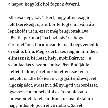
a napot, hogy kik hol fognak átverni.
Ella csak egy kávét kért, hogy álmosságán
felülkerekedjen, amikor felfogta, mi vár rá a
lepakolás után, ezért még beugrottak Éva
közeli apartmanjába házi kávéra, hogy
ébrenlétének harmincadik, majd negyvenedik
óráját is bírja. Még az érkezés napján mindent
elintéznek, bérletet, helyi mobilkártyát – a
számlaadás viszont, amivel ösztöndíját le
kellett fednie, értelmezhetetlen ezeken a
helyeken. Ella hősiesen végigjárta jótevőjével
Jugozápádot, Moszkva délnyugati városrészét,
igyekezve memorizálni az útvonalakat a
kulcsépületekkel, amiknek óriási tűzfalain
nagy tudósok portréi virítottak. Szívét