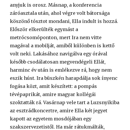
anyjuk is orosz. Másnap, a konferencia
záróasztala után, ahol végre volt bátorsága
köszönő tósztot mondani, Ella indult is hozzá.
Először elkerülték egymást a
metrócsomóponton, mert Ira nem vitte
magával a mobilját, amiből különben is kettő
volt neki. Lakásához navigálva egy órával
később csodálatosan megvendégeli Ellát,
harminc év után is emlékezve rá, hogy nem
eszik húst. Ira büszkén harapdálja sok ínyenc
fogása közt, amit készített: a pompás
tévépaprikát, amire magyar kollégái
szoktatták rá. Vasárnap vele tart a Luzsnyikiba
az esztrádkoncertre, amire Ella két jegyet
kapott az egyetem mosdójában egy
szakszervezetistől. Ha már rátukmálták,