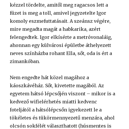
kézzel tördelte, amitől meg ragacsos lett a
füzet is meg a toll, amivel jegyzetelte Igor
komoly eszmefuttatásait. A szeánsz végére,
mire megadta magát a habkarika, azért
felengedtek. Igor elkísérte a metróvonaláig,
ahonnan egy külvárosi épületbe áthelyezett
neves színházba rohant Ella, sőt, oda is ért a
zimankóban.
Nem engedte hát közel magához a
káoszkávéház. Sőt, kivetette magából. Az
egyetem hátsó lépcsőjén viszont – mikor is a
kedvező wifielérhetés miatti kedvenc
foteljától a hátsólépcsőn igyekezett le a
tökéletes és tükörmennyezetű menzára, ahol
olcsón sokfélét választhatott (húsmentes is