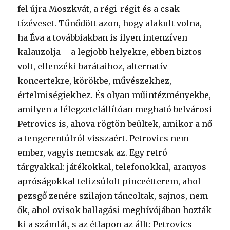
fel újra Moszkvát, a régi-régit és a csak
tízéveset. Tűnődött azon, hogy alakult volna,
ha Éva a továbbiakban is ilyen intenzíven
kalauzolja – a legjobb helyekre, ebben biztos
volt, ellenzéki barátaihoz, alternatív
koncertekre, körökbe, művészekhez,
értelmiségiekhez. És olyan műintézményekbe,
amilyen a lélegzetelállítóan megható belvárosi
Petrovics is, ahova rögtön beültek, amikor a nő
a tengerentúlról visszaért. Petrovics nem
ember, vagyis nemcsak az. Egy retró
tárgyakkal: játékokkal, telefonokkal, aranyos
apróságokkal telizsúfolt pinceétterem, ahol
pezsgő zenére szilajon táncoltak, sajnos, nem
ők, ahol ovisok ballagási meghívójában hozták
ki a számlát, s az étlapon az állt: Petrovics