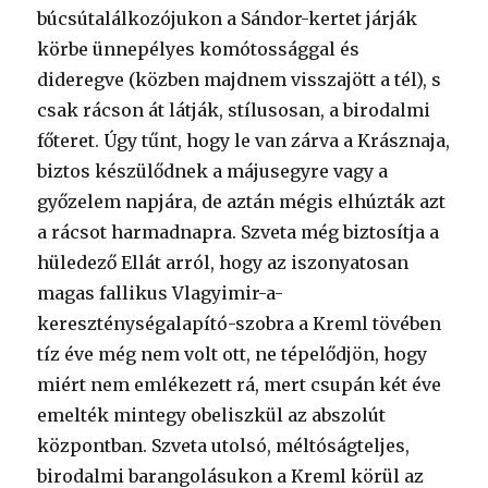
búcsútalálkozójukon a Sándor-kertet járják
körbe ünnepélyes komótossággal és
dideregve (közben majdnem visszajött a tél), s
csak rácson át látják, stílusosan, a birodalmi
főteret. Úgy tűnt, hogy le van zárva a Krásznaja,
biztos készülődnek a májusegyre vagy a
győzelem napjára, de aztán mégis elhúzták azt
a rácsot harmadnapra. Szveta még biztosítja a
hüledező Ellát arról, hogy az iszonyatosan
magas fallikus Vlagyimir-a-
kereszténységalapító-szobra a Kreml tövében
tíz éve még nem volt ott, ne tépelődjön, hogy
miért nem emlékezett rá, mert csupán két éve
emelték mintegy obeliszkül az abszolút
központban. Szveta utolsó, méltóságteljes,
birodalmi barangolásukon a Kreml körül az