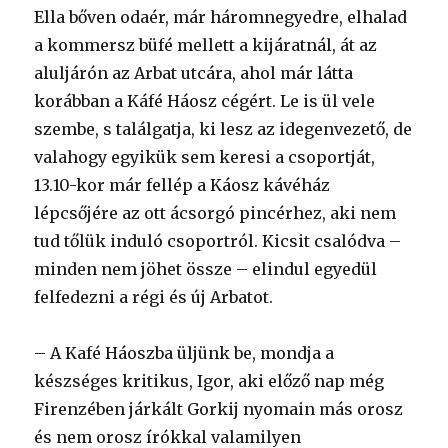
Ella bőven odaér, már háromnegyedre, elhalad
a kommersz büfé mellett a kijáratnál, át az
aluljárón az Arbat utcára, ahol már látta
korábban a Káfé Háosz cégért. Le is ül vele
szembe, s találgatja, ki lesz az idegenvezető, de
valahogy egyikük sem keresi a csoportját,
13.10-kor már fellép a Káosz kávéház
lépcsőjére az ott ácsorgó pincérhez, aki nem
tud tőlük induló csoportról. Kicsit csalódva –
minden nem jöhet össze – elindul egyedül
felfedezni a régi és új Arbatot.
– A Kafé Háoszba üljünk be, mondja a
készséges kritikus, Igor, aki előző nap még
Firenzében járkált Gorkij nyomain más orosz
és nem orosz írókkal valamilyen