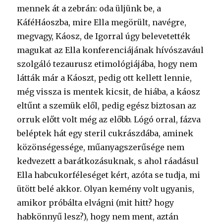
mennek át a zebrán: oda üljünk be, a
KáféHáoszba, mire Ella megörült, navégre,
megvagy, Káosz, de Igorral úgy belevetették
magukat az Ella konferenciájának hívószavául
szolgáló tezaurusz etimológiájába, hogy nem
látták már a Káoszt, pedig ott kellett lennie,
még vissza is mentek kicsit, de hiába, a káosz
eltűnt a szemük elől, pedig egész biztosan az
orruk előtt volt még az előbb. Lógó orral, fázva
beléptek hát egy steril cukrászdába, aminek
közönségessége, műanyagszerűsége nem
kedvezett a barátkozásuknak, s ahol ráadásul
Ella habcukorféleséget kért, azóta se tudja, mi
ütött belé akkor. Olyan kemény volt ugyanis,
amikor próbálta elvágni (mit hitt? hogy
habkönnyű lesz?), hogy nem ment, aztán