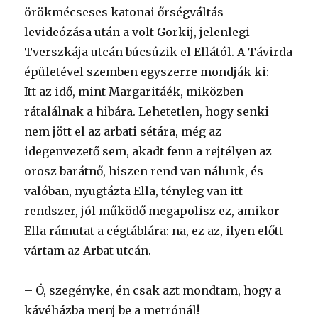
örökmécseses katonai őrségváltás
levideózása után a volt Gorkij, jelenlegi
Tverszkája utcán búcsúzik el Ellától. A Távirda
épületével szemben egyszerre mondják ki: –
Itt az idő, mint Margaritáék, miközben
rátalálnak a hibára. Lehetetlen, hogy senki
nem jött el az arbati sétára, még az
idegenvezető sem, akadt fenn a rejtélyen az
orosz barátnő, hiszen rend van nálunk, és
valóban, nyugtázta Ella, tényleg van itt
rendszer, jól működő megapolisz ez, amikor
Ella rámutat a cégtáblára: na, ez az, ilyen előtt
vártam az Arbat utcán.
– Ó, szegényke, én csak azt mondtam, hogy a
kávéházba menj be a metrónál!