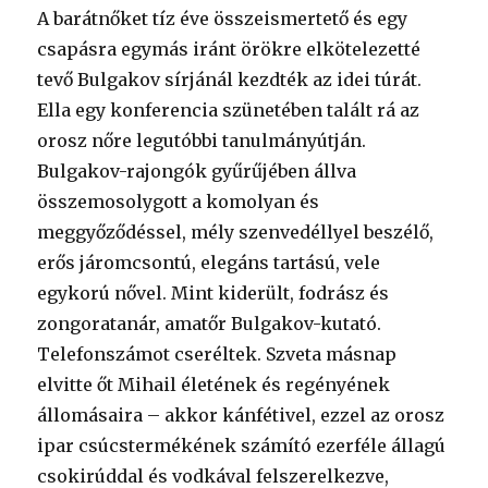
A barátnőket tíz éve összeismertető és egy
csapásra egymás iránt örökre elkötelezetté
tevő Bulgakov sírjánál kezdték az idei túrát.
Ella egy konferencia szünetében talált rá az
orosz nőre legutóbbi tanulmányútján.
Bulgakov-rajongók gyűrűjében állva
összemosolygott a komolyan és
meggyőződéssel, mély szenvedéllyel beszélő,
erős járomcsontú, elegáns tartású, vele
egykorú nővel. Mint kiderült, fodrász és
zongoratanár, amatőr Bulgakov-kutató.
Telefonszámot cseréltek. Szveta másnap
elvitte őt Mihail életének és regényének
állomásaira – akkor kánfétivel, ezzel az orosz
ipar csúcstermékének számító ezerféle állagú
csokirúddal és vodkával felszerelkezve,