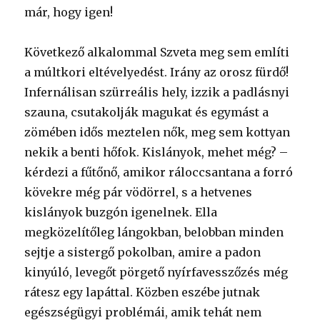
már, hogy igen!
Következő alkalommal Szveta meg sem említi
a múltkori eltévelyedést. Irány az orosz fürdő!
Infernálisan szürreális hely, izzik a padlásnyi
szauna, csutakolják magukat és egymást a
zömében idős meztelen nők, meg sem kottyan
nekik a benti hőfok. Kislányok, mehet még? –
kérdezi a fűtőnő, amikor ráloccsantana a forró
kövekre még pár vödörrel, s a hetvenes
kislányok buzgón igenelnek. Ella
megközelítőleg lángokban, belobban minden
sejtje a sistergő pokolban, amire a padon
kinyúló, levegőt pörgető nyírfavesszőzés még
rátesz egy lapáttal. Közben eszébe jutnak
egészségügyi problémái, amik tehát nem