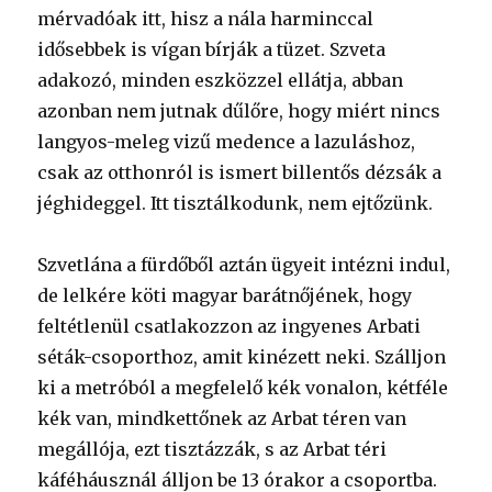
mérvadóak itt, hisz a nála harminccal
idősebbek is vígan bírják a tüzet. Szveta
adakozó, minden eszközzel ellátja, abban
azonban nem jutnak dűlőre, hogy miért nincs
langyos-meleg vizű medence a lazuláshoz,
csak az otthonról is ismert billentős dézsák a
jéghideggel. Itt tisztálkodunk, nem ejtőzünk.
Szvetlána a fürdőből aztán ügyeit intézni indul,
de lelkére köti magyar barátnőjének, hogy
feltétlenül csatlakozzon az ingyenes Arbati
séták-csoporthoz, amit kinézett neki. Szálljon
ki a metróból a megfelelő kék vonalon, kétféle
kék van, mindkettőnek az Arbat téren van
megállója, ezt tisztázzák, s az Arbat téri
káféháusznál álljon be 13 órakor a csoportba.