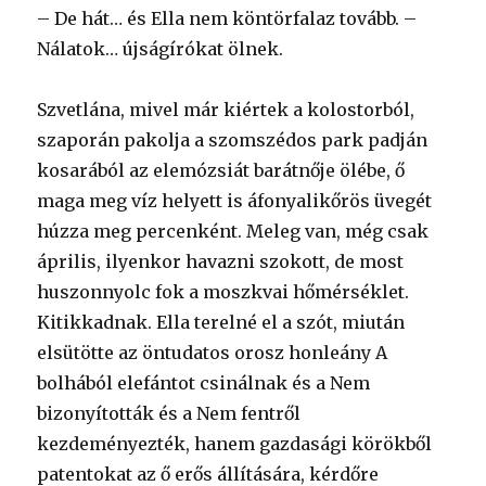
– De hát… és Ella nem köntörfalaz tovább. –
Nálatok… újságírókat ölnek.
Szvetlána, mivel már kiértek a kolostorból,
szaporán pakolja a szomszédos park padján
kosarából az elemózsiát barátnője ölébe, ő
maga meg víz helyett is áfonyalikőrös üvegét
húzza meg percenként. Meleg van, még csak
április, ilyenkor havazni szokott, de most
huszonnyolc fok a moszkvai hőmérséklet.
Kitikkadnak. Ella terelné el a szót, miután
elsütötte az öntudatos orosz honleány A
bolhából elefántot csinálnak és a Nem
bizonyították és a Nem fentről
kezdeményezték, hanem gazdasági körökből
patentokat az ő erős állítására, kérdőre