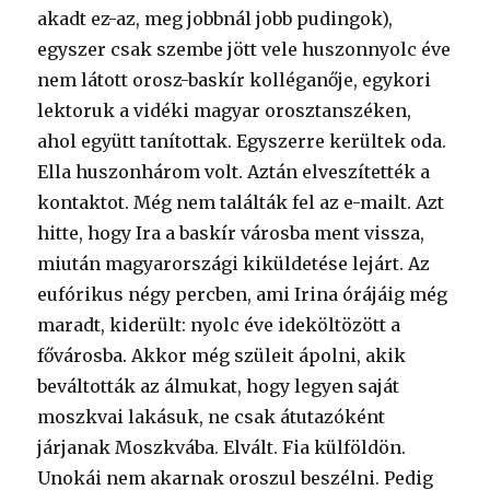
akadt ez-az, meg jobbnál jobb pudingok),
egyszer csak szembe jött vele huszonnyolc éve
nem látott orosz-baskír kolléganője, egykori
lektoruk a vidéki magyar orosztanszéken,
ahol együtt tanítottak. Egyszerre kerültek oda.
Ella huszonhárom volt. Aztán elveszítették a
kontaktot. Még nem találták fel az e-mailt. Azt
hitte, hogy Ira a baskír városba ment vissza,
miután magyarországi kiküldetése lejárt. Az
eufórikus négy percben, ami Irina órájáig még
maradt, kiderült: nyolc éve ideköltözött a
fővárosba. Akkor még szüleit ápolni, akik
beváltották az álmukat, hogy legyen saját
moszkvai lakásuk, ne csak átutazóként
járjanak Moszkvába. Elvált. Fia külföldön.
Unokái nem akarnak oroszul beszélni. Pedig