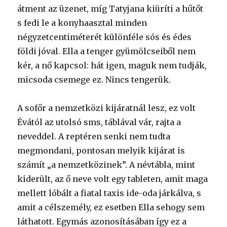
átment az üzenet, míg Tatyjana kiüríti a hűtőt
s fedi le a konyhaasztal minden
négyzetcentiméterét különféle sós és édes
földi jóval. Ella a tenger gyümölcseiből nem
kér, a nő kapcsol: hát igen, maguk nem tudják,
micsoda csemege ez. Nincs tengerük.
A sofőr a nemzetközi kijáratnál lesz, ez volt
Évától az utolsó sms, táblával vár, rajta a
neveddel. A reptéren senki nem tudta
megmondani, pontosan melyik kijárat is
számít „a nemzetközinek”. A névtábla, mint
kiderült, az ő neve volt egy tableten, amit maga
mellett lóbált a fiatal taxis ide-oda járkálva, s
amit a célszemély, ez esetben Ella sehogy sem
láthatott. Egymás azonosításában így ez a