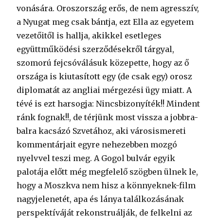
vonására. Oroszország erős, de nem agresszív,
a Nyugat meg csak bántja, ezt Ella az egyetem
vezetőitől is hallja, akikkel esetleges
együttműködési szerződésekről tárgyal,
szomorú fejcsóválásuk közepette, hogy az ő
országa is kiutasított egy (de csak egy) orosz
diplomatát az angliai mérgezési ügy miatt. A
tévé is ezt harsogja: Nincsbizonyíték!! Mindent
ránk fognak!!, de térjünk most vissza a jobbra-
balra kacsázó Szvetához, aki városismereti
kommentárjait egyre nehezebben mozgó
nyelvvel teszi meg. A Gogol bulvár egyik
palotája előtt még megfelelő szögben ülnek le,
hogy a Moszkva nem hisz a könnyeknek-film
nagyjelenetét, apa és lánya találkozásának
perspektíváját rekonstruálják, de felkelni az