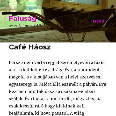
Faluság
MENÜ
Az ért/zelmes vidék
Café Háosz
Persze nem várta reggel Seremetyevón a taxis,
akit kiküldött érte a drága Éva, aki mindent
megold, s a kisujjában van a helyi szervezési
egyszeregy is. Mióta Ella eszmélt a pályán, Éva
kezében futottak össze a szakmai-emberi
szálak. Éva tudja, ki mit fordít, még azt is, ha
csak készül rá. S hogy kit kinek kell
beajánlania, ki hova passzol. A világ