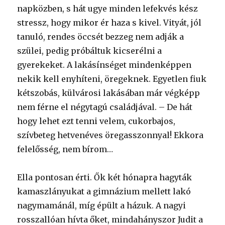
napközben, s hát ugye minden lefekvés kész
stressz, hogy mikor ér haza s kivel. Vityát, jól
tanuló, rendes öccsét bezzeg nem adják a
szülei, pedig próbáltuk kicserélni a
gyerekeket. A lakásínséget mindenképpen
nekik kell enyhíteni, öregeknek. Egyetlen fiuk
kétszobás, külvárosi lakásában már végképp
nem férne el négytagú családjával. – De hát
hogy lehet ezt tenni velem, cukorbajos,
szívbeteg hetvenéves öregasszonnyal! Ekkora
felelősség, nem bírom…
Ella pontosan érti. Ők két hónapra hagyták
kamaszlányukat a gimnázium mellett lakó
nagymamánál, míg épült a házuk. A nagyi
rosszallóan hívta őket, mindahányszor Judit a