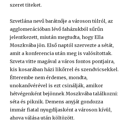
szeret titeket.
Szvetlána nevű barátnője a városon túlról, az
agglomerációban lévő faházukból sűrűn
jelentkezett, miután megtudta, hogy Ella
Moszkvába jön. Első naptól szervezte a sétát,
amit a konferencia után meg is valósítottak.
Szveta vitte magával a város fontos pontjaira,
kis kosarában házi likőrrel és szendvicsekkel.
Étterembe nem érdemes, mondta,
unokanővérével is ezt csinálják, amikor
hétvégenként bejönnek Moszkvába találkozni:
séta és piknik. Demens anyját gondozza
immár fiatal nyugdíjasként a városon kívül,
ahova válása után költözött.