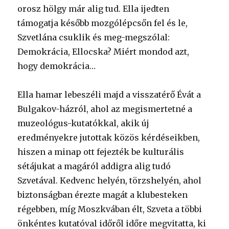
orosz hölgy már alig tud. Ella ijedten
támogatja később mozgólépcsőn fel és le,
Szvetlána csuklik és meg-megszólal:
Demokrácia, Ellocska? Miért mondod azt,
hogy demokrácia…
Ella hamar lebeszéli majd a visszatérő Évát a
Bulgakov-házról, ahol az megismertetné a
muzeológus-kutatókkal, akik új
eredményekre jutottak közös kérdéseikben,
hiszen a minap ott fejezték be kulturális
sétájukat a magáról addigra alig tudó
Szvetával. Kedvenc helyén, törzshelyén, ahol
biztonságban érezte magát a klubesteken
régebben, míg Moszkvában élt, Szveta a többi
önkéntes kutatóval időről időre megvitatta, ki