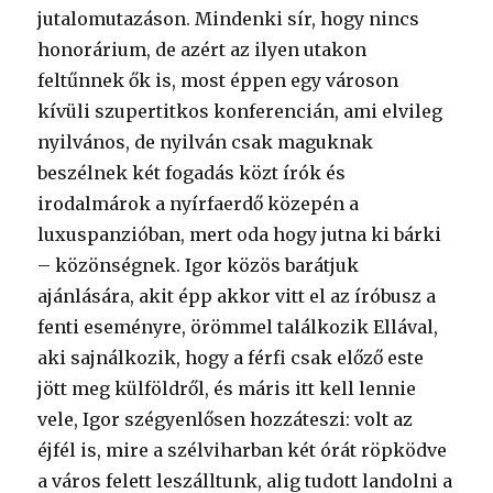
jutalomutazáson. Mindenki sír, hogy nincs
honorárium, de azért az ilyen utakon
feltűnnek ők is, most éppen egy városon
kívüli szupertitkos konferencián, ami elvileg
nyilvános, de nyilván csak maguknak
beszélnek két fogadás közt írók és
irodalmárok a nyírfaerdő közepén a
luxuspanzióban, mert oda hogy jutna ki bárki
– közönségnek. Igor közös barátjuk
ajánlására, akit épp akkor vitt el az íróbusz a
fenti eseményre, örömmel találkozik Ellával,
aki sajnálkozik, hogy a férfi csak előző este
jött meg külföldről, és máris itt kell lennie
vele, Igor szégyenlősen hozzáteszi: volt az
éjfél is, mire a szélviharban két órát röpködve
a város felett leszálltunk, alig tudott landolni a