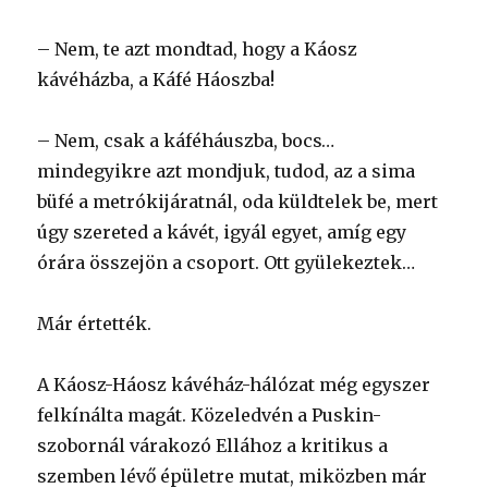
– Nem, te azt mondtad, hogy a Káosz
kávéházba, a Káfé Háoszba!
– Nem, csak a káféháuszba, bocs…
mindegyikre azt mondjuk, tudod, az a sima
büfé a metrókijáratnál, oda küldtelek be, mert
úgy szereted a kávét, igyál egyet, amíg egy
órára összejön a csoport. Ott gyülekeztek…
Már értették.
A Káosz-Háosz kávéház-hálózat még egyszer
felkínálta magát. Közeledvén a Puskin-
szobornál várakozó Ellához a kritikus a
szemben lévő épületre mutat, miközben már