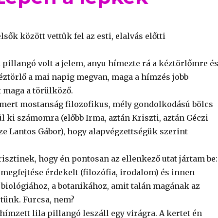
lsők között vettük fel az esti, elalvás előtti
.
 pillangó volt a jelem, anyu hímezte rá a kéztörlőmre é
éztörlő a mai napig megvan, maga a hímzés jobb
t maga a törülköző.
, mert mostanság filozofikus, mély gondolkodású bölcs
l ki számomra (előbb Irma, aztán Kriszti, aztán Géczi
sze Lantos Gábor), hogy alapvégzettségük szerint
isztinek, hogy én pontosan az ellenkező utat jártam be:
 megfejtése érdekelt (filozófia, irodalom) és innen
biológiához, a botanikához, amit talán magának az
tünk. Furcsa, nem?
ímzett lila pillangó leszáll egy virágra. A kertet én