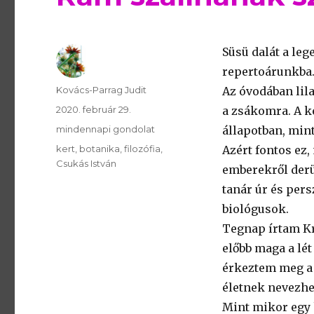
Süsü dalát a lege
repertoárunkba
Szerző
Kovács-Parrag Judit
Az óvodában lila
Publikálva
2020. február 29.
a zsákomra. A k
Témakör
mindennapi gondolat
állapotban, min
Kulcsszavak
kert
botanika
filozófia
Azért fontos ez
Csukás István
emberekről derü
tanár úr és per
biológusok.
Tegnap írtam Kr
előbb maga a lét
érkeztem meg a 
életnek nevezhe
Mint mikor egy h