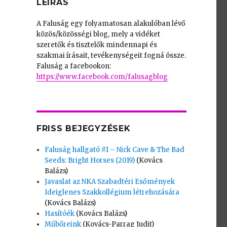
LEÍRÁS
A Faluság egy folyamatosan alakulóban lévő
közös/közösségi blog, mely a vidéket
szeretők és tisztelők mindennapi és
szakmai írásait, tevékenységeit fogná össze.
s
Faluság a facebookon:
https://www.facebook.com/falusagblog
FRISS BEJEGYZÉSEK
Faluság hallgató #1 – Nick Cave & The Bad
Seeds: Bright Horses (2019)
(Kovács
Balázs)
Javaslat az NKA Szabadtéri Esőmények
Ideiglenes Szakkollégium létrehozására
(Kovács Balázs)
Hasítóék
(Kovács Balázs)
Műbőreink
(Kovács-Parrag Judit)