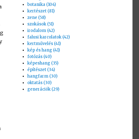
botanika (104)
a
kertészet (81)
zene (58)
z
szokások (51)
irodalom (42)
eg
falusi karcolatok (42)
y
kertművelés (41)
kép és hang (41)
fotózás (40)
képeshang (35)
építészet (34)
hangfarm (30)
oktatás (30)
generációk (29)
a