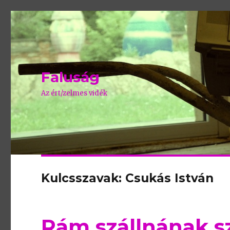
Faluság
Az ért/zelmes vidék
Kulcsszavak: Csukás István
Rám szállnának s