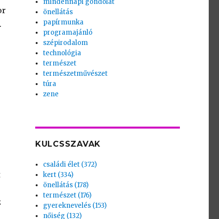
mindennapi gondolat
or
önellátás
papírmunka
.
programajánló
szépirodalom
technológia
természet
természetművészet
túra
zene
KULCSSZAVAK
családi élet (372)
t
kert (334)
önellátás (178)
természet (176)
z
gyereknevelés (153)
nőiség (132)