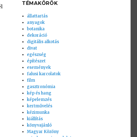
TÉMAKÖRÖK
él
állattartás
anyagok
botanika
dekoráció
digitális alkotás
divat
egészség
építészet
események
falusi karcolatok
film
gasztronómia
kép és hang
képelemzés
kertművelés
kézimunka
kiállítás
könyvajánló
Magyar Közöny