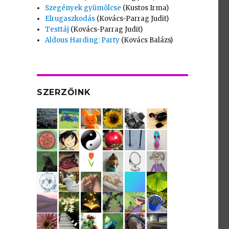
Szegények gyümölcse
(Kustos Irma)
Elrugaszkodás
(Kovács-Parrag Judit)
Testtáj
(Kovács-Parrag Judit)
Aldous Harding: Party
(Kovács Balázs)
SZERZŐINK