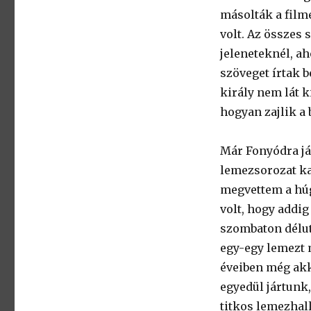
másolták a film
volt. Az összes 
jeleneteknél, ah
szöveget írtak b
király nem lát k
hogyan zajlik a 
Már Fonyódra já
lemezsorozat k
megvettem a hú
volt, hogy addi
szombaton délut
egy-egy lemezt 
éveiben még akko
egyedül jártunk,
titkos lemezhal