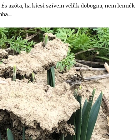
És azóta, ha kicsi szívem vélük dobogna, nem lennék
a....