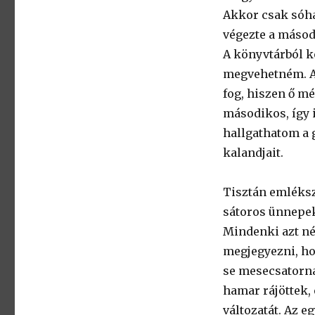
Akkor csak sóha
végezte a másod
A könyvtárból k
megvehetném. An
fog, hiszen ő mé
másodikos, így 
hallgathatom a g
kalandjait.
Tisztán emléksz
sátoros ünnepek 
Mindenki azt né
megjegyezni, ho
se mesecsatorna
hamar rájöttek,
változatát. Az 