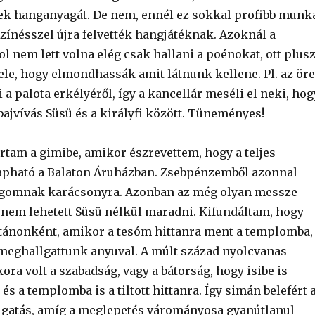
ek hanganyagát. De nem, ennél ez sokkal profibb munk
színésszel újra felvették hangjátéknak. Azoknál a
ol nem lett volna elég csak hallani a poénokat, ott plus
ele, hogy elmondhassák amit látnunk kellene. Pl. az ör
i a palota erkélyéről, így a kancellár meséli el neki, hog
bajvívás Süsü és a királyfi között. Tüneményes!
rtam a gimibe, amikor észrevettem, hogy a teljes
apható a Balaton Áruházban. Zsebpénzemből azonnal
gomnak karácsonyra. Azonban az még olyan messze
g nem lehetett Süsü nélkül maradni. Kifundáltam, hogy
ánonként, amikor a tesóm hittanra ment a templomba,
meghallgattunk anyuval. A múlt század nyolcvanas
ra volt a szabadság, vagy a bátorság, hogy isibe is
 és a templomba is a tiltott hittanra. Így simán belefért 
lgatás, amíg a meglepetés várományosa gyanútlanul