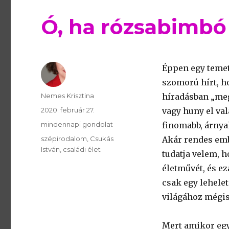
Ó, ha rózsabimbó
Éppen egy temet
szomorú hírt, h
Szerző
Nemes Krisztina
híradásban „meg
Publikálva
2020. február 27.
vagy huny el val
Témakör
mindennapi gondolat
finomabb, árnyal
Kulcsszavak
szépirodalom
Csukás
Akár rendes embe
István
családi élet
tudatja velem, 
életművét, és ez
csak egy lehele
világához mégis
Mert amikor egy