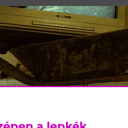
zépen a lepkék