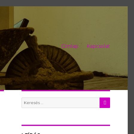
Címlap
Kapcsolat
KERES
Search
for: