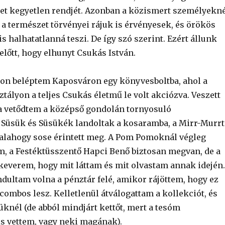
élet kegyetlen rendjét. Azonban a közismert személyekn
y a természet törvényei rájuk is érvényesek, és örökös
s halhatatlanná teszi. De így szó szerint. Ezért állunk
előtt, hogy elhunyt Csukás István.
ron beléptem Kaposváron egy könyvesboltba, ahol a
ályon a teljes Csukás életmű le volt akciózva. Veszett
a vetődtem a középső gondolán tornyosuló
Süsük és Süsükék landoltak a kosaramba, a Mirr-Murrt
valahogy sose érintett meg. A Pom Pomoknál végleg
, a Festéktüsszentő Hapci Benő biztosan megvan, de a
keverem, hogy mit láttam és mit olvastam annak idején.
ndultam volna a pénztár felé, amikor rájöttem, hogy ez
combos lesz. Kelletlenül átválogattam a kollekciót, és
knél (de abból mindjárt kettőt, mert a tesóm
s vettem, vagy neki magának).