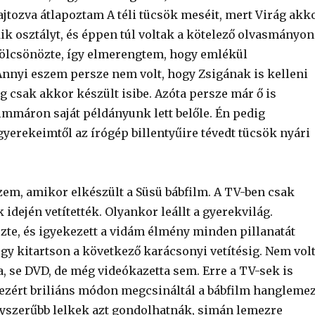
jtozva átlapoztam A téli tücsök meséit, mert Virág akk
ik osztályt, és éppen túl voltak a kötelező olvasmányon
ölcsönözte, így elmerengtem, hogy emlékül
nyi eszem persze nem volt, hogy Zsigának is kelleni
g csak akkor készült isibe. Azóta persze már ő is
immáron saját példányunk lett belőle. Én pedig
yerekeimtől az írógép billentyűire tévedt tücsök nyári
em, amikor elkészült a Süsü bábfilm. A TV-ben csak
idején vetítették. Olyankor leállt a gyerekvilág.
zte, és igyekezett a vidám élmény minden pillanatát
gy kitartson a következő karácsonyi vetítésig. Nem vol
, se DVD, de még videókazetta sem. Erre a TV-sek is
 ezért briliáns módon megcsináltál a bábfilm hangleme
egyszerűbb lelkek azt gondolhatnák, simán lemezre