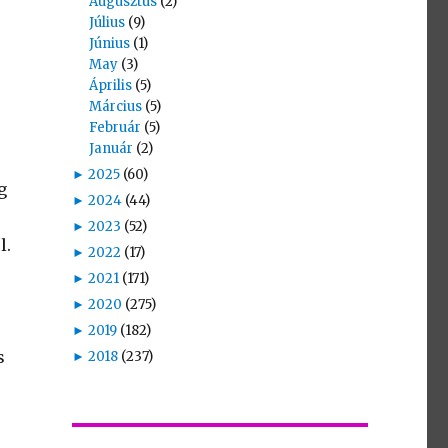
Augusztus
(2)
Július
(9)
Június
(1)
May
(3)
Április
(5)
Március
(5)
Február
(5)
Január
(2)
►
2025
(60)
g
►
2024
(44)
►
2023
(52)
l.
►
2022
(17)
►
2021
(171)
►
2020
(275)
►
2019
(182)
s
►
2018
(237)