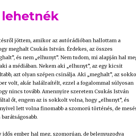
 lehetnék
ésről jöttem, amikor az autórádióban hallottam a
ogy meghalt Csukás István. Érdekes, az összes
halt”, és nem „elhunyt”. Nem tudom, mi alapján hal me
aki a médiában. Nekem aki „elhunyt”, az egy kicsit
tabb, azt olyan szépen csinálja. Aki „meghalt”, az sokko
r volt, akár halálraítélt, ezzel a fogalommal súlyosan
hogy nincs tovább. Amennyire szeretem Csukás István
által őt, engem az is sokkolt volna, hogy „elhunyt”, és
tnyivel lett volna finomabb a szomorú történés, de mesé
 barátságosabb.
 idős ember hal meg, szomorúan, de belenyugodva