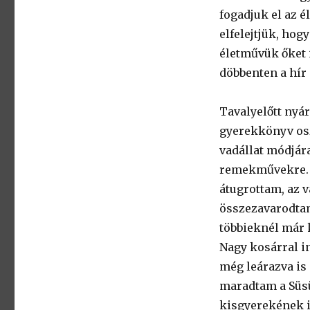
fogadjuk el az 
elfelejtjük, hog
életművük őket i
döbbenten a hír 
Tavalyelőtt nyá
gyerekkönyv oszt
vadállat módjár
remekművekre. 
átugrottam, az 
összezavarodtam
többieknél már 
Nagy kosárral i
még leárazva is 
maradtam a Süsü
kisgyerekének i