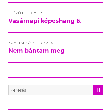
Post
ELŐZŐ BEJEGYZÉS:
navigation
Vasárnapi képeshang 6.
Előző
bejegyzés:
KÖVETKEZŐ BEJEGYZÉS:
Nem bántam meg
Következő
bejegyzés:
KER
Search
for: