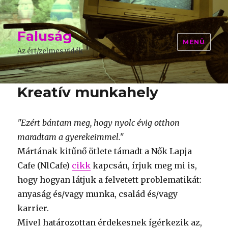
Faluság
MENÜ
Az ért/zelmes vidék
Kreatív munkahely
"Ezért bántam meg, hogy nyolc évig otthon
maradtam a gyerekeimmel."
Mártának kitűnő ötlete támadt a Nők Lapja
Cafe (NlCafe)
cikk
kapcsán, írjuk meg mi is,
hogy hogyan látjuk a felvetett problematikát:
anyaság és/vagy munka, család és/vagy
karrier.
Mivel határozottan érdekesnek ígérkezik az,