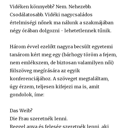
Vidéken könnyebb? Nem. Nehezebb.
Csodálatosabb. Vidéki nagycsaládos
értelmiségi nőnek ma nálunk a szakmájában
négy órában dolgozni - lehetetlennek tűnik.
Három évvel ezelőtt nagyra becsült egyetemi
tanárom kért meg egy (bárhogy töröm a fejem,
nem emlékszem, de biztosan valamilyen női)
fülszöveg megírására az egyik
konferenciájához. A szöveget megtaláltam,
úgy érzem, teljesen kifejezi ma is, amit
gondolok, íme:
Das Weib?
Die Frau szeretnék lenni.
Reggel anya és feleség szeretnék lenni, aki