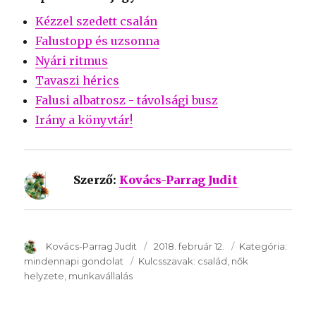
Kézzel szedett csalán
Falustopp és uzsonna
Nyári ritmus
Tavaszi hérics
Falusi albatrosz - távolsági busz
Irány a könyvtár!
Szerző:
Kovács-Parrag Judit
SzerzÅ
Kovács-Parrag Judit
Közzétéve:
2018. február 12.
Kategória:
Kateg
mindennapi gondolat
Kulcsszavak:
Kulcsszavak:
család
nők
helyzete
munkavállalás