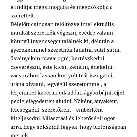
elindítja: megsimogatja és megcsókolja a
szeretteit.
Délelőtt csinosan felöltözve intellektuális
munkát szeretnék végezni, ebédre valami
könnyű ínyencséget találnék ki, délután a
gyerekeimmel szeretnék tanulni, sütit sütni,
ösvényeken csavarogni, kertészkedni,
cseverészni, este kicsit zenélni, énekelni,
vacsorához lassan kortyolt teát iszogatni,
utána olvasni, legvégül szeretőmmel, a
férjemmel kacéran odaadóan ágyba bújni, éjjel
pedig elégedetten aludni. Nőként, anyaként,
feleségként, szeretőként - emberként
kiteljesedni. Választási és lehetőségi jogot
arra, hogy sokszínű legyek, hogy biztonságban
merjek.