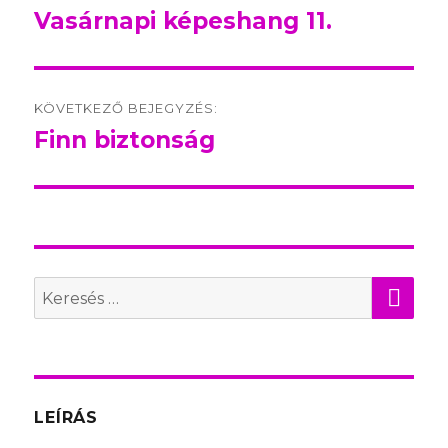
navigation
Vasárnapi képeshang 11.
Előző
bejegyzés:
KÖVETKEZŐ BEJEGYZÉS:
Finn biztonság
Következő
bejegyzés:
KER
Search
for:
LEÍRÁS