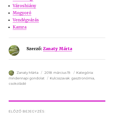
Városhiány
Mogyoró
Vendégvárás
Kamra
Szerző:
Zanaty Márta
SzerzÅ
Zanaty Márta
Közzétéve:
2018. március 19.
Kategória:
Kategória:
mindennapi gondolat
Kulcsszavak:
Kulcsszavak:
gasztronómia
csokoládé
Post
ELŐZŐ BEJEGYZÉS: