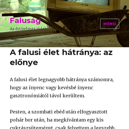
Faluság
MENÜ
Az ért/zelmes vidék
A falusi élet hátránya: az
előnye
A falusi élet legnagyobb hátránya számomra,
hogy az ínyenc vagy kevésbé ínyenc
gasztronómiától távol kerültem.
Pesten, a szombati ebéd után elfogyasztott
pohár bor után, ha megkívántam egy kis
cukrászsüteményt, csak felvettem a legszebb