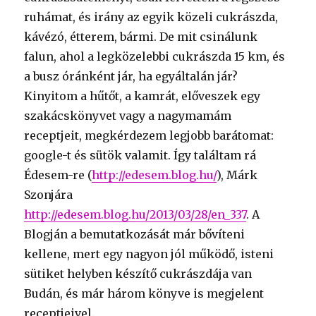
ruhámat, és irány az egyik közeli cukrászda,
kávézó, étterem, bármi. De mit csinálunk
falun, ahol a legközelebbi cukrászda 15 km, és
a busz óránként jár, ha egyáltalán jár?
Kinyitom a hűtőt, a kamrát, előveszek egy
szakácskönyvet vagy a nagymamám
receptjeit, megkérdezem legjobb barátomat:
google-t és sütök valamit. Így találtam rá
Édesem-re (
http://edesem.blog.hu/
), Márk
Szonjára
http://edesem.blog.hu/2013/03/28/en_337
. A
Blogján a bemutatkozását már bővíteni
kellene, mert egy nagyon jól működő, isteni
sütiket helyben készítő cukrászdája van
Budán, és már három könyve is megjelent
receptjeivel.