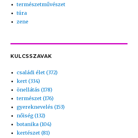
természetművészet
túra
zene
KULCSSZAVAK
családi élet (372)
kert (334)
önellátás (178)
természet (176)
gyereknevelés (153)
nőiség (132)
botanika (104)
kertészet (81)