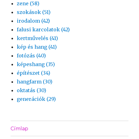
zene (58)
szokások (51)
irodalom (42)
falusi karcolatok (42)
kertművelés (41)
kép és hang (41)
fotózás (40)
képeshang (35)
építészet (34)
hangfarm (30)
oktatás (30)
generációk (29)
Címlap