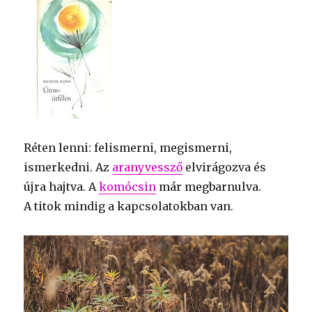
Réten lenni: felismerni, megismerni,
ismerkedni. Az
aranyvessző
elvirágozva és
újra hajtva. A
komócsin
már megbarnulva.
A titok mindig a kapcsolatokban van.