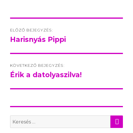
Post
ELŐZŐ BEJEGYZÉS:
navigation
Harisnyás Pippi
Előző
bejegyzés:
KÖVETKEZŐ BEJEGYZÉS:
Érik a datolyaszilva!
Következő
bejegyzés:
KER
Search
for: