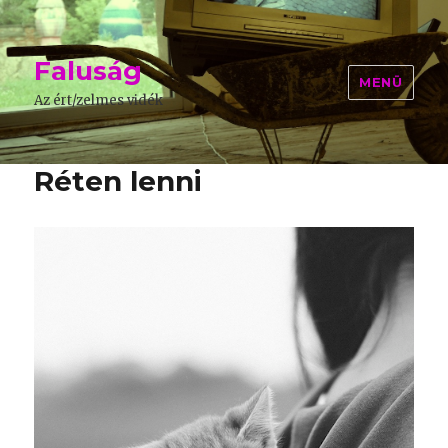
Faluság
MENÜ
Az ért/zelmes vidék
Réten lenni