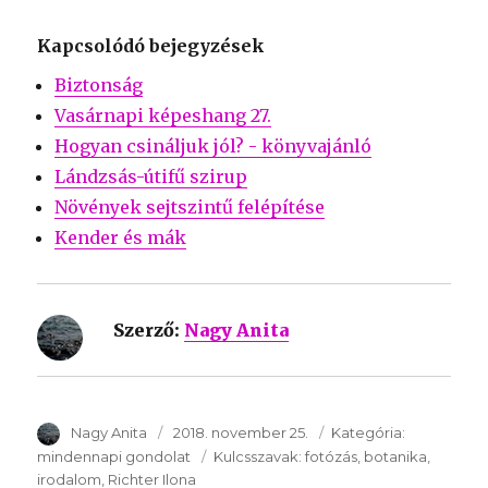
Kapcsolódó bejegyzések
Biztonság
Vasárnapi képeshang 27.
Hogyan csináljuk jól? - könyvajánló
Lándzsás-útifű szirup
Növények sejtszintű felépítése
Kender és mák
Szerző:
Nagy Anita
SzerzÅ
Nagy Anita
Közzétéve:
2018. november 25.
Kategória:
Kategória:
mindennapi gondolat
Kulcsszavak:
Kulcsszavak:
fotózás
botanika
irodalom
Richter Ilona