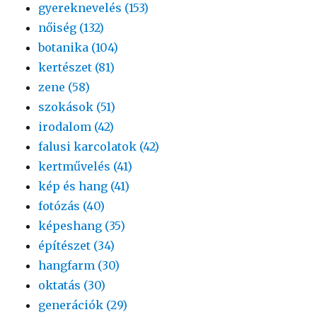
gyereknevelés (153)
nőiség (132)
botanika (104)
kertészet (81)
zene (58)
szokások (51)
irodalom (42)
falusi karcolatok (42)
kertművelés (41)
kép és hang (41)
fotózás (40)
képeshang (35)
építészet (34)
hangfarm (30)
oktatás (30)
generációk (29)