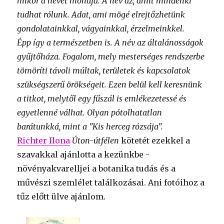
mikor a nevét mondja. A név az, amit mindenki
tudhat rólunk. Adat, ami mögé elrejtőzhetünk
gondolatainkkal, vágyainkkal, érzelmeinkkel.
Épp így a természetben is. A név az általánosságok
gyűjtőháza. Fogalom, mely mesterséges rendszerbe
tömöríti távoli múltak, területek és kapcsolatok
szükségszerű örökségeit. Ezen belül kell keresnünk
a titkot, melytől egy fűszál is emlékezetessé és
egyetlenné válhat. Olyan pótolhatatlan
barátunkká, mint a "Kis herceg rózsája".
Richter Ilona
Úton-útfélen
kötetét ezekkel a
szavakkal ajánlotta a kezünkbe -
növényakvarelljei a botanika tudás és a
művészi szemlélet találkozásai. Ani fotóihoz a
tűz előtt ülve ajánlom.