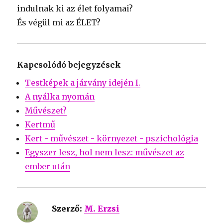
indulnak ki az élet folyamai?
És végül mi az ÉLET?
Kapcsolódó bejegyzések
Testképek a járvány idején I.
A nyálka nyomán
Művészet?
Kertmű
Kert - művészet - környezet - pszichológia
Egyszer lesz, hol nem lesz: művészet az
ember után
Szerző:
M. Erzsi