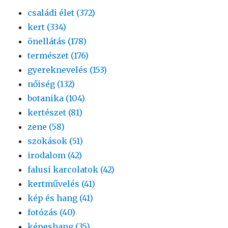
családi élet (372)
kert (334)
önellátás (178)
természet (176)
gyereknevelés (153)
nőiség (132)
botanika (104)
kertészet (81)
zene (58)
szokások (51)
irodalom (42)
falusi karcolatok (42)
kertművelés (41)
kép és hang (41)
fotózás (40)
képeshang (35)