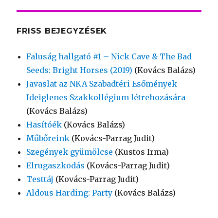
FRISS BEJEGYZÉSEK
Faluság hallgató #1 – Nick Cave & The Bad
Seeds: Bright Horses (2019)
(Kovács Balázs)
Javaslat az NKA Szabadtéri Esőmények
Ideiglenes Szakkollégium létrehozására
(Kovács Balázs)
Hasítóék
(Kovács Balázs)
Műbőreink
(Kovács-Parrag Judit)
Szegények gyümölcse
(Kustos Irma)
Elrugaszkodás
(Kovács-Parrag Judit)
Testtáj
(Kovács-Parrag Judit)
Aldous Harding: Party
(Kovács Balázs)