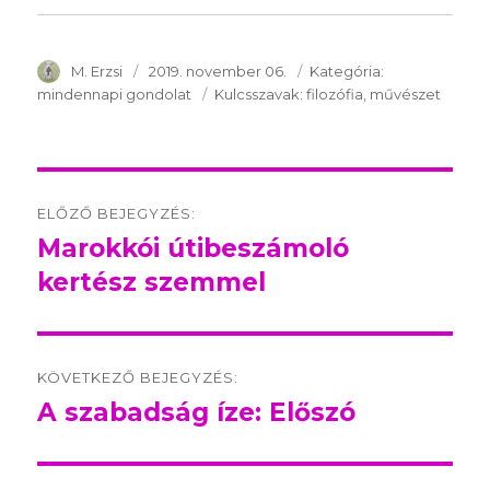
SzerzÅ
M. Erzsi
Közzétéve:
2019. november 06.
Kategória:
Kategória:
mindennapi gondolat
Kulcsszavak:
Kulcsszavak:
filozófia
művészet
Post
ELŐZŐ BEJEGYZÉS:
navigation
Marokkói útibeszámoló
Előző
kertész szemmel
bejegyzés:
KÖVETKEZŐ BEJEGYZÉS:
A szabadság íze: Előszó
Következő
bejegyzés: