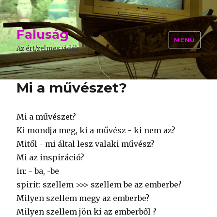
Faluság
MENÜ
Az ért/zelmes vidék
Mi a művészet?
Mi a művészet?
Ki mondja meg, ki a művész - ki nem az?
Mitől - mi által lesz valaki művész?
Mi az inspiráció?
in: - ba, -be
spirit: szellem >>> szellem be az emberbe?
Milyen szellem megy az emberbe?
Milyen szellem jön ki az emberből ?