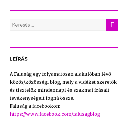
KER
Search
for:
LEÍRÁS
A Faluság egy folyamatosan alakulóban lévő
közös/közösségi blog, mely a vidéket szeretők
és tisztelők mindennapi és szakmai írásait,
tevékenységeit fogná össze.
Faluság a facebookon:
https://www.facebook.com/falusagblog