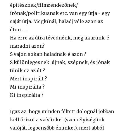
építésznek/filmrendezőnek/
írónak/politikusnak etc. van egy útja - egy
saját útja. Megkínál, haladj véle azon az
úton…....
Ha erre az útra tévednénk, meg akarunk-é
maradni azon?
S vajon sokan haladnak-é azon ?
S különlegesnek, újnak, szépnek, és jónak
tűnik ez az út ?
Mert inspirált ?
Mi inspirálta ?
Ki inspirálta ?
Igaz az, hogy minden féltett dolognál jobban
kell őrizni a szívünket (személyiségünk
valóját, legbensőbb énünket), mert abból