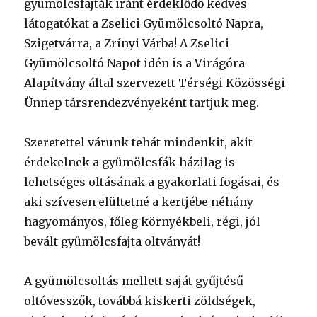
gyümölcsfajták iránt érdeklődő kedves
látogatókat a Zselici Gyümölcsoltó Napra,
Szigetvárra, a Zrínyi Várba! A Zselici
Gyümölcsoltó Napot idén is a Virágóra
Alapítvány által szervezett Térségi Közösségi
Ünnep társrendezvényeként tartjuk meg.
Szeretettel várunk tehát mindenkit, akit
érdekelnek a gyümölcsfák házilag is
lehetséges oltásának a gyakorlati fogásai, és
aki szívesen elültetné a kertjébe néhány
hagyományos, főleg környékbeli, régi, jól
bevált gyümölcsfajta oltványát!
A gyümölcsoltás mellett saját gyűjtésű
oltóvesszők, továbbá kiskerti zöldségek,