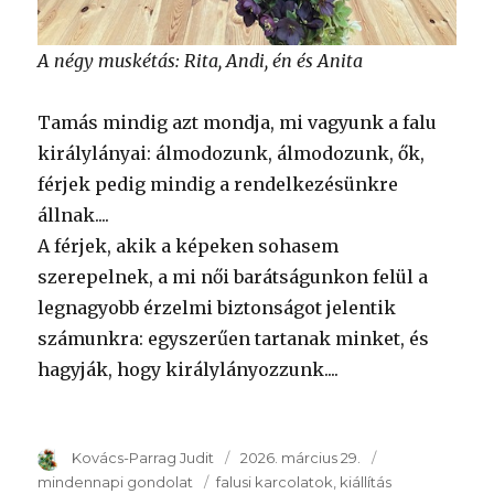
A négy muskétás: Rita, Andi, én és Anita
Tamás mindig azt mondja, mi vagyunk a falu
királylányai: álmodozunk, álmodozunk, ők,
férjek pedig mindig a rendelkezésünkre
állnak....
A férjek, akik a képeken sohasem
szerepelnek, a mi női barátságunkon felül a
legnagyobb érzelmi biztonságot jelentik
számunkra: egyszerűen tartanak minket, és
hagyják, hogy királylányozzunk....
Szerző
Kovács-Parrag Judit
Publikálva
2026. március 29.
Témakör
mindennapi gondolat
Kulcsszavak
falusi karcolatok
kiállítás