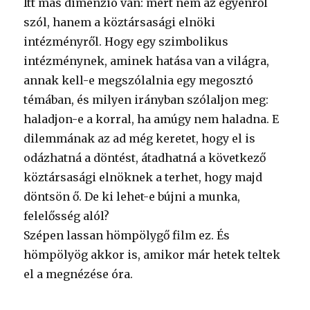
Itt más dimenzió van: mert nem az egyénről
szól, hanem a köztársasági elnöki
intézményről. Hogy egy szimbolikus
intézménynek, aminek hatása van a világra,
annak kell-e megszólalnia egy megosztó
témában, és milyen irányban szólaljon meg:
haladjon-e a korral, ha amúgy nem haladna. E
dilemmának az ad még keretet, hogy el is
odázhatná a döntést, átadhatná a következő
köztársasági elnöknek a terhet, hogy majd
döntsön ő. De ki lehet-e bújni a munka,
felelősség alól?
Szépen lassan hömpölygő film ez. És
hömpölyög akkor is, amikor már hetek teltek
el a megnézése óra.