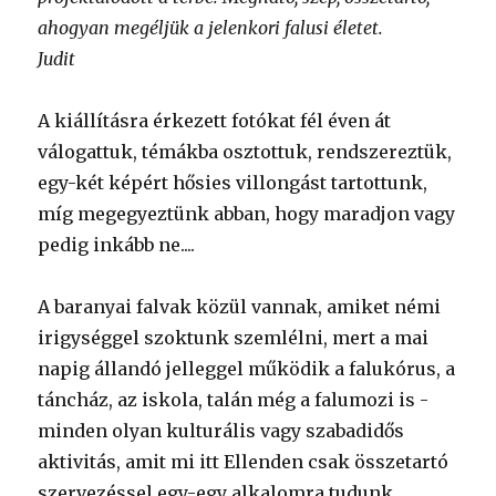
ahogyan megéljük a jelenkori falusi életet.
Judit
A kiállításra érkezett fotókat fél éven át
válogattuk, témákba osztottuk, rendszereztük,
egy-két képért hősies villongást tartottunk,
míg megegyeztünk abban, hogy maradjon vagy
pedig inkább ne....
A baranyai falvak közül vannak, amiket némi
irigységgel szoktunk szemlélni, mert a mai
napig állandó jelleggel működik a falukórus, a
táncház, az iskola, talán még a falumozi is -
minden olyan kulturális vagy szabadidős
aktivitás, amit mi itt Ellenden csak összetartó
szervezéssel egy-egy alkalomra tudunk