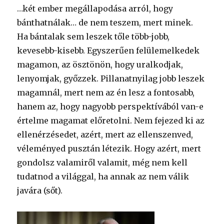
…két ember megállapodása arról, hogy
bánthatnálak… de nem teszem, mert minek.
Ha bántalak sem leszek tőle több-jobb,
kevesebb-kisebb. Egyszerűen felülemelkedek
magamon, az ösztönön, hogy uralkodjak,
lenyomjak, győzzek. Pillanatnyilag jobb leszek
magamnál, mert nem az én lesz a fontosabb,
hanem az, hogy nagyobb perspektívából van-e
értelme magamat előretolni. Nem fejezed ki az
ellenérzésedet, azért, mert az ellenszenved,
véleményed pusztán létezik. Hogy azért, mert
gondolsz valamiről valamit, még nem kell
tudatnod a világgal, ha annak az nem válik
javára (sőt).