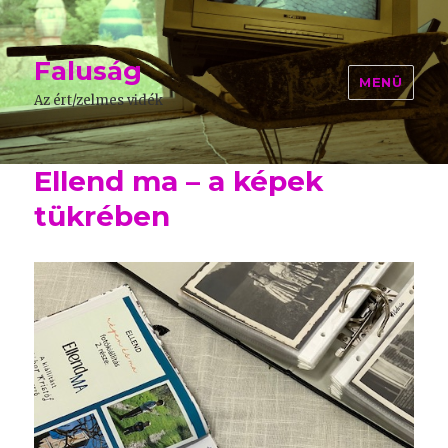
Faluság
MENÜ
Az ért/zelmes vidék
Ellend ma – a képek
tükrében