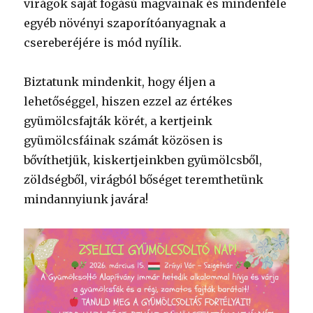
virágok saját fogású magvainak és mindenféle
egyéb növényi szaporítóanyagnak a
csereberéjére is mód nyílik.
Biztatunk mindenkit, hogy éljen a
lehetőséggel, hiszen ezzel az értékes
gyümölcsfajták körét, a kertjeink
gyümölcsfáinak számát közösen is
bővíthetjük, kiskertjeinkben gyümölcsből,
zöldségből, virágból bőséget teremthetünk
mindannyiunk javára!