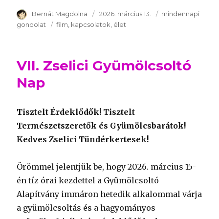
Szerző
Bernát Magdolna
Publikálva
2026. március 13.
Témakör
mindennapi
gondolat
Kulcsszavak
film
kapcsolatok
élet
VII. Zselici Gyümölcsoltó
Nap
Tisztelt Érdeklődők! Tisztelt
Természetszeretők és Gyümölcsbarátok!
Kedves Zselici Tündérkertesek!
Örömmel jelentjük be, hogy 2026. március 15-
én tíz órai kezdettel a Gyümölcsoltó
Alapítvány immáron hetedik alkalommal várja
a gyümölcsoltás és a hagyományos