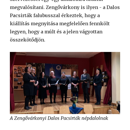
megvalósítani. Zengővárkony is ilyen - a Dalos
Pacsirták falubusszal érkeztek, hogy a
kiállítás megnyitása megfelelően fennkölt
legyen, hogy a múlt és a jelen vágyottan
összekötődjön.
A Zengővárkonyi Dalos Pacsirták népdalolnak