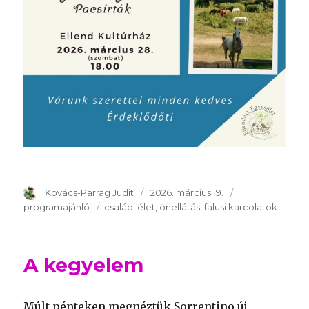
Szerző
Kovács-Parrag Judit
Publikálva
2026. március 19.
Témakör
programajánló
Kulcsszavak
családi élet
önellátás
falusi karcolatok
A kegyelem
Múlt pénteken megnéztük Sorrentino új